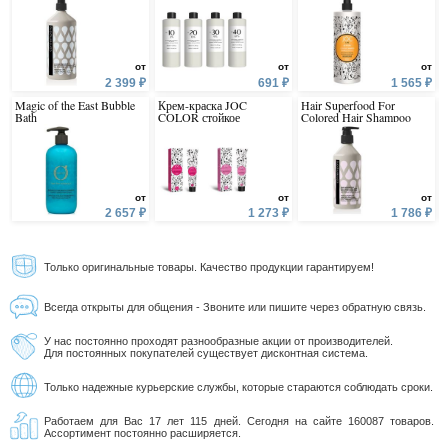
от
от
от
2 399 ₽
691 ₽
1 565 ₽
Magic of the East Bubble
Крем-краска JOC
Hair Superfood For
Bath
COLOR стойкое
Colored Hair Shampoo
окрашивание
от
от
от
2 657 ₽
1 273 ₽
1 786 ₽
Только оригинальные товары. Качество продукции гарантируем!
Всегда открыты для общения - Звоните или пишите через обратную связь.
У нас постоянно проходят разнообразные акции от производителей.
Для постоянных покупателей существует дисконтная система.
Только надежные курьерские службы, которые стараются соблюдать сроки.
Работаем для Вас 17 лет 115 дней. Сегодня на сайте 160087 товаров.
Ассортимент постоянно расширяется.