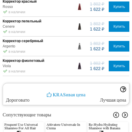
Корректор красный
1 802 ₽
Rosso
Купить
1 622 ₽
в наличии
Корректор пепельный
1 802 ₽
Cenere
Купить
1 622 ₽
в наличии
Корректор серебряный
1 802 ₽
Argento
Купить
1 622 ₽
в наличии
Корректор фиолетовый
1 802 ₽
Viola
Купить
1 622 ₽
в наличии
KRASивая цена
Дороговато
Лучшая цена
Сопутствующие товары
Frequent Use Universal
Attivatore Universale In
Re-Hydra Hydrating
Shampoo For All Hair
Crema
Shampoo with Banana
Types
Flower and Giant Kelp