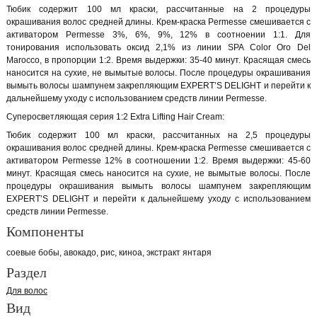
Тюбик содержит 100 мл краски, рассчитанные на 2 процедуры
окрашивания волос средней длины. Крем-краска Permesse смешивается с
активатором Permesse 3%, 6%, 9%, 12% в соотноении 1:1. Для
тонирования использовать оксид 2,1% из линии SPA Color Oro Del
Marocco, в пропорции 1:2. Время выдержки: 35-40 минут. Красящая смесь
наносится на сухие, не вымытые волосы. После процедуры окрашивания
вымыть волосы шампунем закрепляющим EXPERT’S DELIGHT и перейти к
дальнейшему уходу с использованием средств линии Permesse.
Суперосветляющая серия 1:2 Extra Lifting Hair Cream:
Тюбик содержит 100 мл краски, рассчитанных на 2,5 процедуры
окрашивания волос средней длины. Крем-краска Permesse смешивается с
активатором Permesse 12% в соотношении 1:2. Время выдержки: 45-60
минут. Красящая смесь наносится на сухие, не вымытые волосы. После
процедуры окрашивания вымыть волосы шампунем закрепляющим
EXPERT’S DELIGHT и перейти к дальнейшему уходу с использованием
средств линии Permesse.
Компоненты
соевые бобы, авокадо, рис, киноа, экстракт янтаря
Раздел
Для волос
Вид