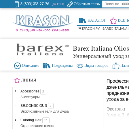
8 (800) 333-27-26
Обратная связь
до 19:00
КАТАЛОГ
ВСЕ 
КРАСОН.РУ
BAREX ITALIANA
Barex Italiana Olio
Универсальный уход з
Описание
Подразделы
Виды товаров
Назн
ЛИНИЯ
Професс
джентльм
Accessories
2
предназна
Аксессуары
ухода за 
BE.CONSCIOUS
3
Экстракт
Эксклюзивные гели для душа
(омега 3, 
Coloring Hair
фитосте
10
Окрашивание волос
увлажняю