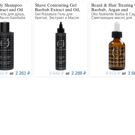
dy Shampoo
Shave Contouring Gel
Beard & Hair Treating 
 действием. Моментально дисциплинируют и
Аро
ract and Oil
Baobab Extract and Oil,
Baobab, Argan and
Panthenol
Linseed Oils
ель для душа,
Gel Rasatura Гель для
Olio Nutriente Barba & Cap
 волосы и бороду. Обеспечивают интенсивную
таба
 Масло Баобаба
бритья, Экстракт и Масло
Смягчающее масло для
 УФ-лучей. Нормализуют работу сальных желёз.
Баобаба, Пантенол
волос и бороды Масло
Баобаба, Аргановое Мас
ют шелушение и успокаивают даже самую
Масло Семян Льна
тельную кожу. Снимают воспаление и
ие. Восстанавливают эластичность и мягкость
и. Обеспечивают обновление кожного барьера с
ффектом.
12 ₽
2 261 ₽
2 542 ₽
2 288 ₽
4 072 ₽
3 6
от
от
от