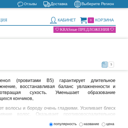
Доставка
Выберите Регион
Отзывы
КАБИНЕТ
КОРЗИНА
ЦИЯ
0
KRASные ПРЕДЛОЖЕНИЯ
5
тенол (провитами B5) гарантирует длительное
жнение, восстанавливая баланс увлажненности и
дотвращая сухость. Уменьшает образование
щихся кончиков,
ет волосы и бороду очень гладкими. Усиливает блеск
ияние волос. Оказывает противовоспалительное
твие и успокаивает раздраженную и чувствительную
популярность
название
цена
.