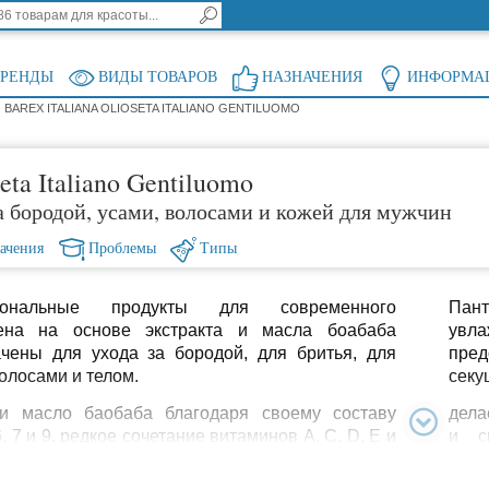
БРЕНДЫ
ВИДЫ ТОВАРОВ
НАЗНАЧЕНИЯ
ИНФОРМА
BAREX ITALIANA OLIOSETA ITALIANO GENTILUOMO
seta Italiano Gentiluomo
а бородой, усами, волосами и кожей для мужчин
ачения
Проблемы
Типы
иональные продукты для современного
Пан
ена на основе экстракта и масла боабаба
увла
чены для ухода за бородой, для бритья, для
пре
волосами и телом.
секу
 и масло баобаба благодаря своему составу
дела
6, 7 и 9, редкое сочетание витаминов A, С, D, E и
и с
ролы) обладают мощным успокаивающим,
дейс
щим и
кожу