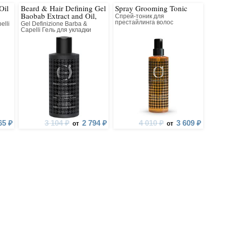
Oil
Beard & Hair Defining Gel
Spray Grooming Tonic
мат продуктов мужской серии – элегантный союз
Baobab Extract and Oil,
Спрей-тоник для
Panthenol
престайлинга волос
elli
Gel Definizione Barba &
ка, ванили, дерева и специй.
Capelli Гель для укладки
волос и усов, Экстракт и
ло и
Масло Баобаба, Пантенол
65 ₽
3 104 ₽
2 794 ₽
4 010 ₽
3 609 ₽
от
от