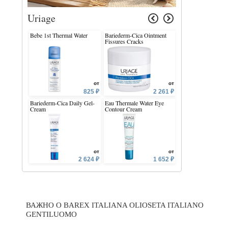
Uriage
Bebe 1st Thermal Water
Bariederm-Cica Ointment
D.S. Soft Balancin
Fissures Cracks
Shampoo
от
от
825 ₽
2 261 ₽
Bariederm-Cica Daily Gel-
Eau Thermale Water Eye
Bebe 1st Cleansing
Cream
Contour Cream
TOILETTE
от
от
2 624 ₽
1 652 ₽
ВАЖНО О BAREX ITALIANA OLIOSETA ITALIANO
GENTILUOMO