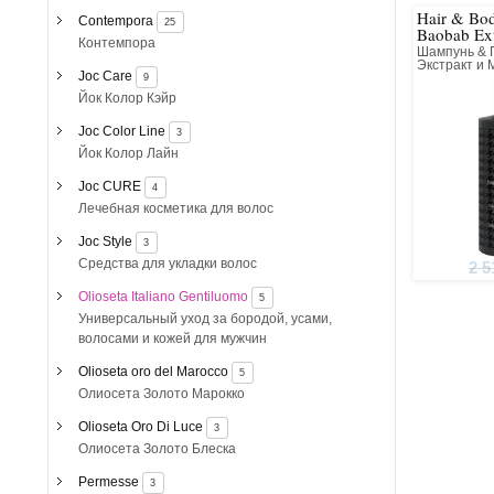
Hair & Bo
Contempora
25
защитным
Baobab Ext
Контемпора
Шампунь & Г
укрепляют
Экстракт и
Joc Care
защиту от
9
Йок Колор Кэйр
Устраня
чувстви
Joc Color Line
3
раздражен
Йок Колор Лайн
сухой кож
Joc CURE
4
antiage э
Лечебная косметика для волос
Joc Style
3
Средства для укладки волос
2 5
Olioseta Italiano Gentiluomo
5
Универсальный уход за бородой, усами,
волосами и кожей для мужчин
Olioseta oro del Marocco
5
Олиосета Золото Марокко
Olioseta Oro Di Luce
3
Олиосета Золото Блеска
Permesse
3