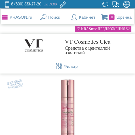
8 (800) 333-27-26
до 19:00
KRASON.ru
Поиск
Кабинет
Корзина
0
KRASные ПРЕДЛОЖЕНИЯ
VT Cosmetics Cica
Средства с центеллой
азиатской
Фильтр