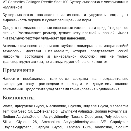
VT Cosmetics Collagen Reedle Shot 100 Бустер-сыворотка с микроиглами и
коллагеном
Бустер-сыворотка повышает эластичность и упругость, сокращает
выраженность морщин и сужает расширенные поры.
Средство замедляет первые возрастные изменения и придаёт здоровое
сияние. Разглаживает рельеф, делает кожу плотной и ровной. Имеет
питательную текстуру, увлажняет при нанесении.
Активные компоненты проникают глубоко в эпидермис с помощью особой
технологии доставки CicaReedle™, которая представляет собой
микроиглы, состоящие из минеральной оболочки: они не только
транспортируют активы, но и стимулируют обновление клеток.
Применение
Нанесите необходимое количество средства на предварительно
очищенную кожу, распределите пальцам и дождитесь полного
впитывания. Продолжите уход этапами тонизирования и увлажнения.
Компоненты
Water, Dipropylene Glycol, Niacinamide, Glycerin, Butylene Glycol, Macadamia
Ternifolia Seed Oil, 1,2-Hexanediol, Ethylhexyl Palmitate, Sodium Polyacrylate,
Sodium Acrylate/Sodium Acryloyldimethyl Taurate Copolymer, Polyisobutene,
Silica, Glycereth-26, Ammonium Acryloyldimethyltaurate/VP Copolymer,
Ethylhexylglycerin, Caprylyl Glycol, Xanthan Gum, Adenosine, Sodium