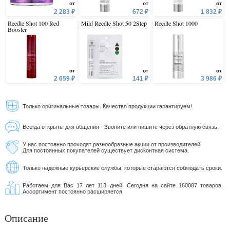
от
от
от
2 283 ₽
672 ₽
1 832 ₽
Reedle Shot 100 Red
Mild Reedle Shot 50 2Step
Reedle Shot 1000
Booster
от
от
от
2 659 ₽
141 ₽
3 986 ₽
Только оригинальные товары. Качество продукции гарантируем!
Всегда открыты для общения - Звоните или пишите через обратную связь.
У нас постоянно проходят разнообразные акции от производителей.
Для постоянных покупателей существует дисконтная система.
Только надежные курьерские службы, которые стараются соблюдать сроки.
Работаем для Вас 17 лет 113 дней. Сегодня на сайте 160087 товаров.
Ассортимент постоянно расширяется.
Описание