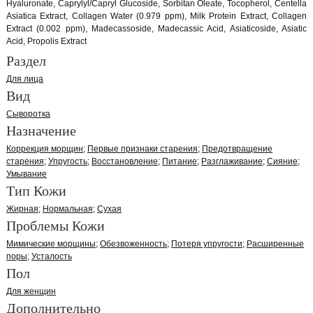
Hyaluronate, Caprylyl/Capryl Glucoside, Sorbitan Oleate, Tocopherol, Centella
Asiatica Extract, Collagen Water (0.979 ppm), Milk Protein Extract, Collagen
Extract (0.002 ppm), Madecassoside, Madecassic Acid, Asiaticoside, Asiatic
Acid, Propolis Extract
Раздел
Для лица
Вид
Сыворотка
Назначение
Коррекция морщин
Первые признаки старения
Предотвращение
старения
Упругость
Восстановление
Питание
Разглаживание
Сияние
Умывание
Тип Кожи
Жирная
Нормальная
Сухая
Проблемы Кожи
Мимические морщины
Обезвоженность
Потеря упругости
Расширенные
поры
Усталость
Пол
Для женщин
Дополнительно