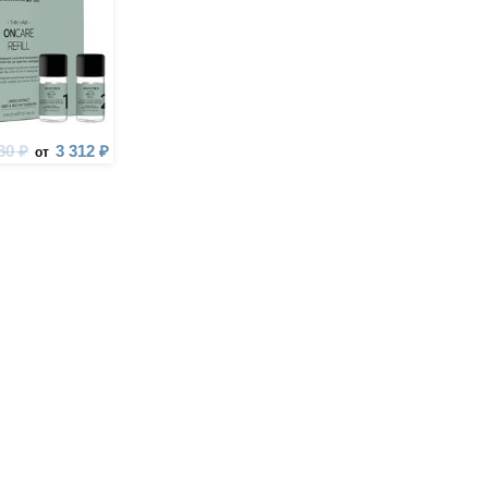
80 ₽
3 312 ₽
от