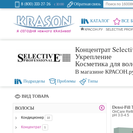
8 (800) 333-27-26
Обратная связь
с 10:00
КАТАЛОГ
ВСЕ 
КРАСОН.РУ
SELECTIVE PRO
Концентрат Selectiv
Укрепление
Косметика для вол
В магазине КРАСОН.р
Подразделы
Проблемы
Типы
ВИД ТОВАРА
Densi-Fill 
ВОЛОСЫ
OnCare Refil
pH 3.0-4.5
Кондиционер
10
Двухкомпон
для восста
Концентрат
1