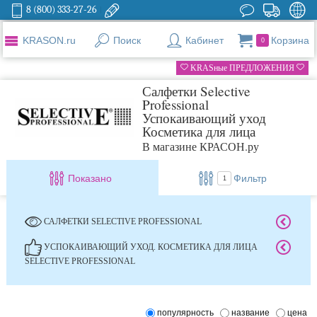
8 (800) 333-27-26
KRASON.ru
Поиск
Кабинет
Корзина
0
KRASные ПРЕДЛОЖЕНИЯ
Салфетки Selective
Professional
Успокаивающий уход
Косметика для лица
В магазине КРАСОН.ру
Показано
Фильтр
1
САЛФЕТКИ SELECTIVE PROFESSIONAL
УСПОКАИВАЮЩИЙ УХОД. КОСМЕТИКА ДЛЯ ЛИЦА
SELECTIVE PROFESSIONAL
популярность
название
цена