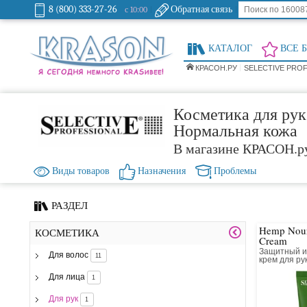
8 (800) 333-27-26
Обратная связь
с 10:00
КАТАЛОГ
ВСЕ 
КРАСОН.РУ
SELECTIVE PRO
Косметика для рук 
Нормальная кожа
В магазине КРАСОН.р
Виды товаров
Назначения
Проблемы
РАЗДЕЛ
Hemp Nour
КОСМЕТИКА
Cream
Защитный и
Для волос
11
крем для ру
Для лица
1
Для рук
1