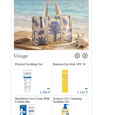
Uriage
Pruriced Soothing Gel
Bariesun Lip Stick SPF 30
Cleansing Oil
от
от
1 596 ₽
1 102 ₽
Bariederm-Cica Cream With
Xemose C8+ Cleansing
Keratosane 30 Cre
Copper-Zinc
Soothing Oil