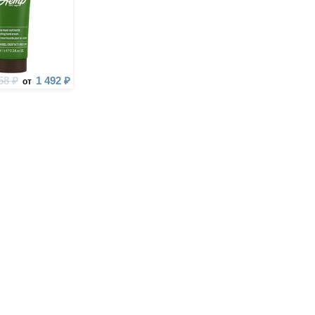
58 ₽
1 492 ₽
от