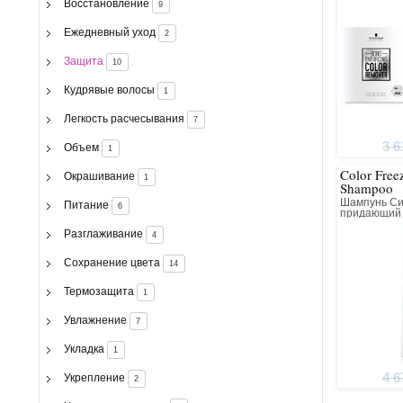
Восстановление
9
Ежедневный уход
2
Защита
10
Кудрявые волосы
1
Легкость расчесывания
7
3 6
Объем
1
Color Freez
Окрашивание
1
Shampoo
Шампунь Сия
Питание
6
придающий
оттенок во
Разглаживание
4
Сохранение цвета
14
Термозащита
1
Увлажнение
7
Укладка
1
4 6
Укрепление
2