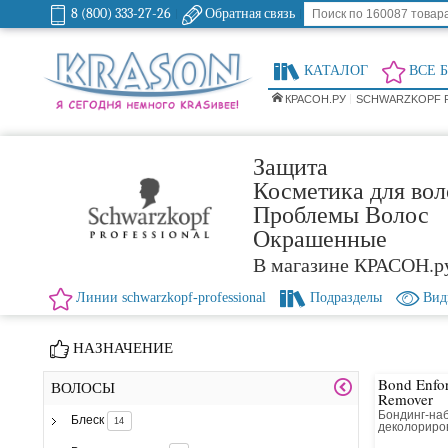
8 (800) 333-27-26
Обратная связь
КАТАЛОГ
ВСЕ 
КРАСОН.РУ
SCHWARZKOPF 
Защита
Косметика для воло
Проблемы Волос
Окрашенные
В магазине КРАСОН.р
Линии schwarzkopf-professional
Подразделы
Вид
НАЗНАЧЕНИЕ
Bond Enfor
ВОЛОСЫ
Remover
Бондинг-на
Блеск
14
деколориро
Remover