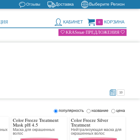
Доставка
Выберите Регион
Отзывы
КАБИНЕТ
КОРЗИНА
ЦИЯ
0
KRASные ПРЕДЛОЖЕНИЯ
10
популярность
название
цена
Color Freeze Treatment
Color Freeze Silver
Mask pH 4.5
Treatment
нных
Маска для окрашенных
Нейтрализующая маска для
волос
окрашенных волос