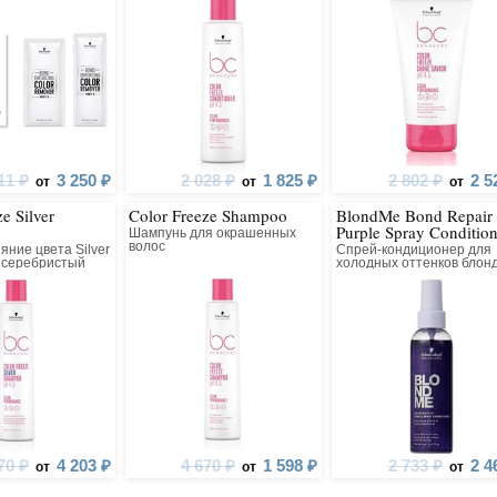
11 ₽
3 250 ₽
2 028 ₽
1 825 ₽
2 802 ₽
2 5
от
от
от
e Silver
Color Freeze Shampoo
BlondMe Bond Repair
Purple Spray Condition
Шампунь для окрашенных
волос
ние цвета Silver
Спрей-кондиционер для
 серебристый
холодных оттенков блон
лосам
70 ₽
4 203 ₽
4 670 ₽
1 598 ₽
2 733 ₽
2 4
от
от
от