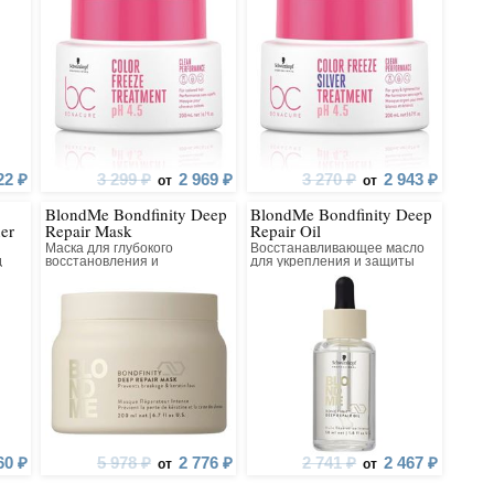
22 ₽
3 299 ₽
2 969 ₽
3 270 ₽
2 943 ₽
от
от
BlondMe Bondfinity Deep
BlondMe Bondfinity Deep
er
Repair Mask
Repair Oil
Маска для глубокого
Восстанавливающее масло
д
восстановления и
для укрепления и защиты
укрепления светлых и
светлых и повреждённых
повреждённых волос
волос
60 ₽
5 978 ₽
2 776 ₽
2 741 ₽
2 467 ₽
от
от