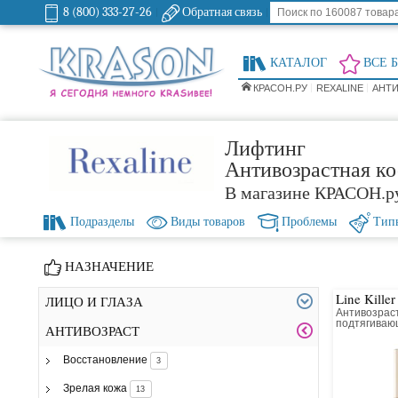
8 (800) 333-27-26
Обратная связь
КАТАЛОГ
ВСЕ 
КРАСОН.РУ
REXALINE
АНТИ
Лифтинг
Антивозрастная ко
В магазине КРАСОН.р
Подразделы
Виды товаров
Проблемы
Тип
НАЗНАЧЕНИЕ
Line Killer
ЛИЦО И ГЛАЗА
Антивозрас
подтягиваю
АНТИВОЗРАСТ
Восстановление
3
Зрелая кожа
13