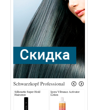
Schwarzkopf Professional
Silhouette Super Hold
Igora Vibrance Activator
2 Medium Control. 
Hairspray
Lotion
Fix