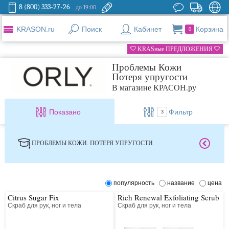
8 (800) 333-27-26
до 19:00
KRASON.ru
Поиск
Кабинет
Корзина
0
KRASные ПРЕДЛОЖЕНИЯ
Проблемы Кожи
Потеря упругости
В магазине КРАСОН.ру
Показано
Фильтр
3
ПРОБЛЕМЫ КОЖИ. ПОТЕРЯ УПРУГОСТИ
популярность
название
цена
Citrus Sugar Fix
Rich Renewal Exfoliating Scrub
Скраб для рук, ног и тела
Скраб для рук, ног и тела