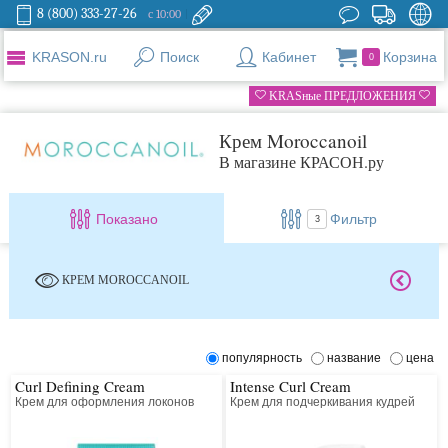
8 (800) 333-27-26
с 10:00
KRASON.ru
Поиск
Кабинет
Корзина
0
KRASные ПРЕДЛОЖЕНИЯ
Крем Moroccanoil
В магазине КРАСОН.ру
Показано
Фильтр
3
КРЕМ MOROCCANOIL
популярность
название
цена
Curl Defining Cream
Intense Curl Cream
Крем для оформления локонов
Крем для подчеркивания кудрей