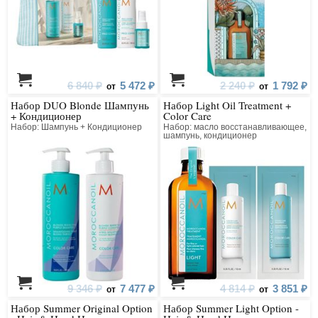
6 840 ₽
5 472 ₽
2 240 ₽
1 792 ₽
от
от
Набор DUO Blonde Шампунь
Набор Light Oil Treatment +
+ Кондиционер
Color Care
Набор: Шампунь + Кондиционер
Набор: масло восстанавливающее,
шампунь, кондиционер
9 346 ₽
7 477 ₽
4 814 ₽
3 851 ₽
от
от
Набор Summer Original Option
Набор Summer Light Option -