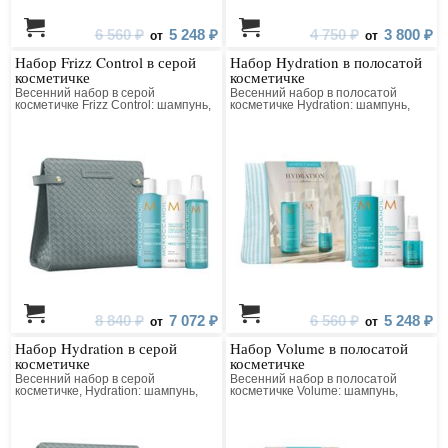
6 560 ₽
5 248 ₽
4 750 ₽
3 800 ₽
от
от
Набор Frizz Control в серой
Набор Hydration в полосатой
косметичке
косметичке
Весенний набор в серой
Весенний набор в полосатой
косметичке Frizz Control: шампунь,
косметичке Hydration: шампунь,
кондиционер, спрей-защита
кондиционер, несмываемый
кондиционер
8 840 ₽
7 072 ₽
6 560 ₽
5 248 ₽
от
от
Набор Hydration в серой
Набор Volume в полосатой
косметичке
косметичке
Весенний набор в серой
Весенний набор в полосатой
косметичке, Hydration: шампунь,
косметичке Volume: шампунь,
кондционер, масло
кондиционер, несмываемый
кондиционер