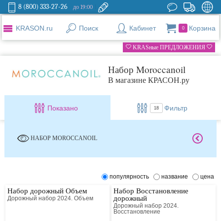
8 (800) 333-27-26
до 19:00
KRASON.ru
Поиск
Кабинет
Корзина
0
KRASные ПРЕДЛОЖЕНИЯ
Набор Moroccanoil
В магазине КРАСОН.ру
Показано
Фильтр
18
НАБОР MOROCCANOIL
популярность
название
цена
Набор дорожный Объем
Набор Восстановление
дорожный
Дорожный набор 2024. Объем
Дорожный набор 2024.
Восстановление