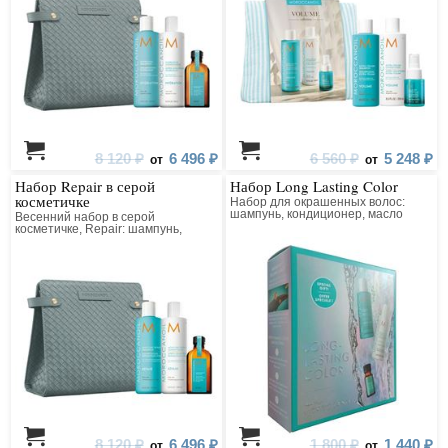
8 120 ₽
6 496 ₽
6 560 ₽
5 248 ₽
от
от
Набор Repair в серой
Набор Long Lasting Color
косметичке
Набор для окрашенных волос:
шампунь, кондиционер, масло
Весенний набор в серой
косметичке, Repair: шампунь,
кондиционер, масло
8 120 ₽
6 496 ₽
1 800 ₽
1 440 ₽
от
от