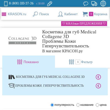
8 (800) 333-27-26
с 10:00
KRASON.ru
Поиск
Кабинет
Корзина
0
KRASные ПРЕДЛОЖЕНИЯ
Косметика для губ Medical
Collagene 3D
Проблемы Кожи
Гиперчувствительность
В магазине КРАСОН.ру
Показано
Фильтр
1
КОСМЕТИКА ДЛЯ ГУБ MEDICAL COLLAGENE 3D
ПРОБЛЕМЫ КОЖИ. ГИПЕРЧУВСТВИТЕЛЬНОСТЬ
популярность
название
цена