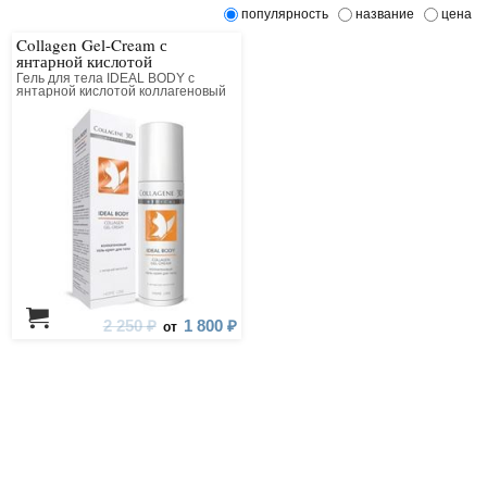
популярность
название
цена
Collagen Gel-Cream с
янтарной кислотой
Гель для тела IDEAL BODY с
янтарной кислотой коллагеновый
2 250 ₽
1 800 ₽
от