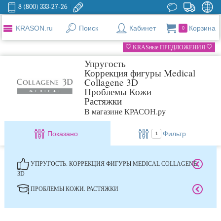
8 (800) 333-27-26
KRASON.ru
Поиск
Кабинет
Корзина
0
KRASные ПРЕДЛОЖЕНИЯ
Упругость
Коррекция фигуры Medical
Collagene 3D
Проблемы Кожи
Растяжки
В магазине КРАСОН.ру
Показано
Фильтр
1
УПРУГОСТЬ. КОРРЕКЦИЯ ФИГУРЫ MEDICAL COLLAGENE
3D
ПРОБЛЕМЫ КОЖИ. РАСТЯЖКИ