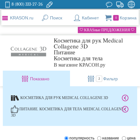
8 (800) 333-27-26
KRASON.ru
Поиск
Кабинет
Корзина
0
KRASные ПРЕДЛОЖЕНИЯ
Косметика для рук Medical
Collagene 3D
Питание
Косметика для тела
В магазине КРАСОН.ру
Показано
Фильтр
2
КОСМЕТИКА ДЛЯ РУК MEDICAL COLLAGENE 3D
ПИТАНИЕ. КОСМЕТИКА ДЛЯ ТЕЛА MEDICAL COLLAGENE
3D
популярность
название
цена