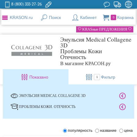
8 (800) 333-27-26
KRASON.ru
Поиск
Кабинет
Корзина
0
KRASные ПРЕДЛОЖЕНИЯ
Эмульсия Medical Collagene
3D
Проблемы Кожи
Отечность
В магазине КРАСОН.ру
Показано
Фильтр
1
ЭМУЛЬСИЯ MEDICAL COLLAGENE 3D
ПРОБЛЕМЫ КОЖИ. ОТЕЧНОСТЬ
популярность
название
цена