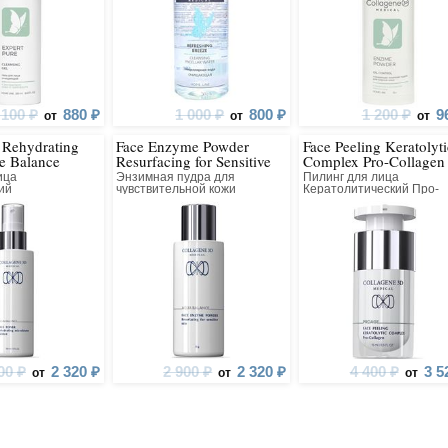
 100 ₽
880 ₽
1 000 ₽
800 ₽
1 200 ₽
9
от
от
от
 Rehydrating
Face Enzyme Powder
Face Peeling Keratolyti
e Balance
Resurfacing for Sensitive
Complex Pro-Collagen
Skin
ица
Энзимная пудра для
Пилинг для лица
ий
чувствительной кожи
Кератолитический Про-
ение микробиома
Выравнивающая
Коллагеновый Всесезон
00 ₽
2 320 ₽
2 900 ₽
2 320 ₽
4 400 ₽
3 5
от
от
от