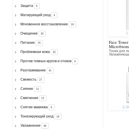
Защита
9
Матирующий уход
4
Мгновенное восстановление
19
1
Очищение
30
Face Toner
Питание
25
Microbiom
Тоник для л
Проблемная кожа
20
Увлажняющ
Восстановл
Против темных кругов и отеков
6
Разглаживание
41
Свежесть
27
Сияние
12
Смягчение
15
2 9
Снятие макияжа
6
Тонизирующий уход
16
Увлажнение
46