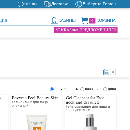
Доставка
Выберите Регион
Отзывы
КАБИНЕТ
КОРЗИНА
ЦИЯ
0
KRASные ПРЕДЛОЖЕНИЯ
8
популярность
название
цена
y
Enzyme Peel Beauty Skin
Gel Cleanser for Face,
neck and decollete
Гель-пилинг для лица
энзимный
Гель-умывание для лица и
зоны декольте