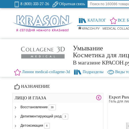
8 (800) 333-27-26
Обратная связь
КАТАЛОГ
ВСЕ 
КРАСОН.РУ
MEDICAL COLLA
Умывание
Косметика для лиц
В магазине КРАСОН.р
Линии medical-collagene-3d
Подразделы
Виды т
НАЗНАЧЕНИЕ
Expert Pur
ЛИЦО И ГЛАЗА
Гель для л
Восстановление
38
Депигментирующий уход
3
Детоксикация
6