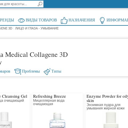
БРЕНДЫ
ВИДЫ ТОВАРОВ
НАЗНАЧЕНИЯ
ИНФОРМА
GENE 3D
ЛИЦО И ГЛАЗА - УМЫВАНИЕ
а Medical Collagene 3D
у
оваров
Проблемы
Типы
e Cleansing Gel
Refreshing Breeze
Enzyme Powder for oil
skin
ица очищающий
Мицеллярная вода
очищающая
Энзимная пудра для
умывания жирной кожи