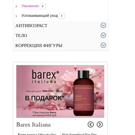
Умывание
8
Успокаивающий уход
5
АНТИВОЗРАСТ
ТЕЛО
КОРРЕКЦИЯ ФИГУРЫ
Barex Italiana
Крем-краска Olioseta Oro
Hair Superfood For Dry
Hair Superfood For