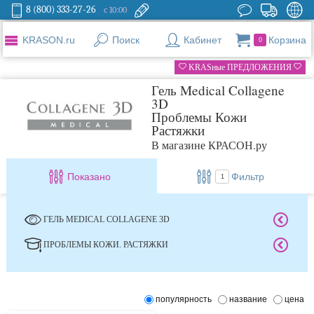
8 (800) 333-27-26
с 10:00
KRASON.ru
Поиск
Кабинет
Корзина
0
KRASные ПРЕДЛОЖЕНИЯ
Гель Medical Collagene
3D
Проблемы Кожи
Растяжки
В магазине КРАСОН.ру
Показано
Фильтр
1
ГЕЛЬ MEDICAL COLLAGENE 3D
ПРОБЛЕМЫ КОЖИ. РАСТЯЖКИ
популярность
название
цена