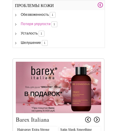
ПРОБЛЕМЫ КОЖИ
Обезвоженность
1
Потеря упругости
1
Усталость
1
Шелушение
1
Barex Italiana
Hairspray Extra Strong
Satin Sleek Smoothing
Re-Hydra Hydratin