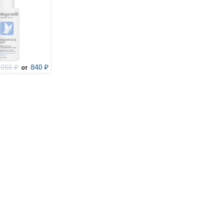
 050 ₽
840 ₽
от