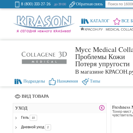
8 (800) 333-27-26
Обратная связь
до 19:00
КАТАЛОГ
ВСЕ 
КРАСОН.РУ
MEDICAL COLLA
Мусс Medical Coll
Проблемы Кожи
Потеря упругости
В магазине КРАСОН.р
Подразделы
Назначения
Типы
ВИД ТОВАРА
Freshness 
УХОД
Тонер-мист 
чувствитель
Гель
10
шеи и зоны 
Дневной уход
2