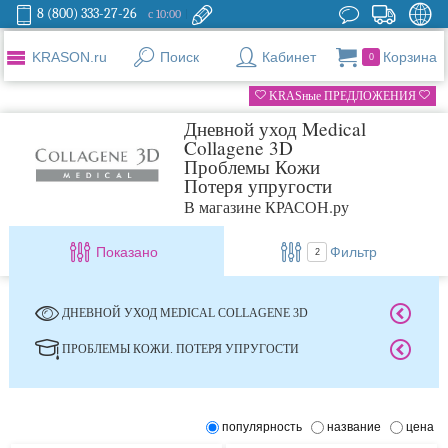
8 (800) 333-27-26
с 10:00
KRASON.ru
Поиск
Кабинет
Корзина
0
KRASные ПРЕДЛОЖЕНИЯ
Дневной уход Medical
Collagene 3D
Проблемы Кожи
Потеря упругости
В магазине КРАСОН.ру
Показано
Фильтр
2
ДНЕВНОЙ УХОД MEDICAL COLLAGENE 3D
ПРОБЛЕМЫ КОЖИ. ПОТЕРЯ УПРУГОСТИ
популярность
название
цена