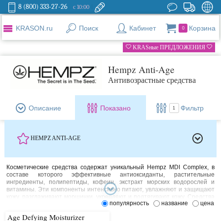
8 (800) 333-27-26
с 10:00
KRASON.ru
Поиск
Кабинет
Корзина
0
KRASные ПРЕДЛОЖЕНИЯ
Hempz Anti-Age
Антивозрастные средства
Описание
Показано
Фильтр
1
HEMPZ ANTI-AGE
Косметические средства содержат уникальный Hempz MDI Complex, в
составе которого эффективные антиоксиданты, растительные
ингредиенты, полипептиды, кофеин, экстракт морских водорослей и
витамины. Эти компоненты интенсивно питают, увлажняют и защищают
кожу, разглаживают морщинки, укрепляют и подтягивают кожу. Средства
популярность
название
цена
не содержат парабенов и сульфатов. 100% веган
Age Defying Moisturizer