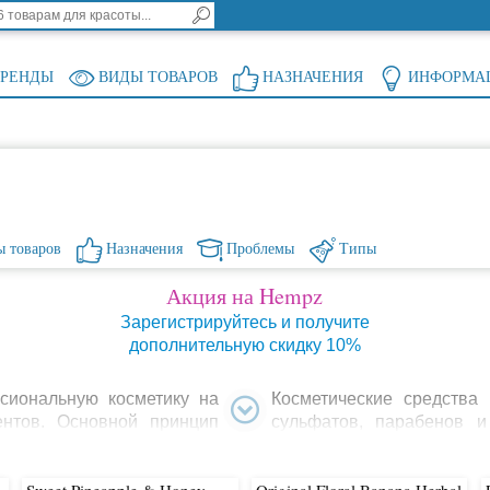
БРЕНДЫ
ВИДЫ ТОВАРОВ
НАЗНАЧЕНИЯ
ИНФОРМА
 товаров
Назначения
Проблемы
Типы
Акция на Hempz
Зарегистрируйтесь и получите
дополнительную скидку 10%
сиональную косметику на
Косметические средств
ентов. Основной принцип
сульфатов, парабенов и
пользуемого сырья. Вся
происхождения, 100 % вег
ов и делает кожу и волосы
Создавать натуральную к