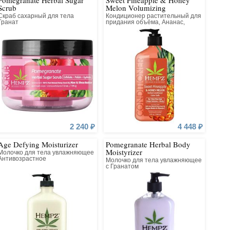
Pomegranate Herbal Sugar
Sweet Pineapple & Honey
Scrub
Melon Volumizing
у красивыми – вот главная миссия бренда Hempz.
Conditioner
Скраб сахарный для тела
Кондиционер растительный для
Гранат
придания объёма, Ананас,
Медовая Дыня
2 240 ₽
4 448 ₽
Age Defying Moisturizer
Pomegranate Herbal Body
Moistyrizer
Молочко для тела увлажняющее
Антивозрастное
Молочко для тела увлажняющее
с Гранатом