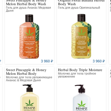
Sweet Pineapple & Honey
Original Floral Banana Herbal
Melon Herbal Body Wash
Body Wash
здоровыми и по-настоящем
Гель для душа Ананас Медовая
Гель для душа Оригинальный
в для загара, а сейчас это
Дыня
ела. Основной компонент
и экстракт семян конопли,
нокислот, витаминов и
вания белков и кератина.
₽
3 960 ₽
3 960 ₽
Sweet Pineapple & Honey
Herbal Body Triple Moisture
Melon Herbal Body
Молочко для тела тройное
Moisturizer
увлажнение
е
Молочко для тела увлажняющее
Ананас & Медовая Дыня