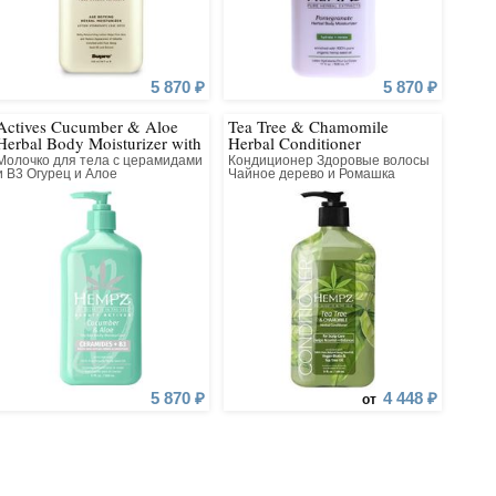
5 870 ₽
5 870 ₽
Actives Cucumber & Aloe
Tea Tree & Chamomile
Herbal Body Moisturizer with
Herbal Conditioner
Ceramides + B3
Молочко для тела с церамидами
Кондиционер Здоровые волосы
и В3 Огурец и Алое
Чайное дерево и Ромашка
5 870 ₽
4 448 ₽
от