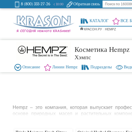
8 (800) 333-27-26
Обратная связь
с 10:00
КАТАЛОГ
ВСЕ 
КРАСОН.РУ
HEMPZ
Косметика Hempz
Хэмпс
Описание
Линии Hempz
Подразделы
Виды
Hempz – это компания, которая выпускает профес
основе природных масел и растительных компон
компании – натуральность и эффективность ис
продукция бренда состоит из природных ингредиент