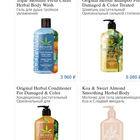
Triple Moisture Fresh Citrus
Original Herbal Shampoo For
более здоровыми и красивыми.
Herbal Body Wash
Damaged & Color Treated
Hair
Гель для душа тройное
Шампунь растительный
История бренда началась в 2000 году с двух лосьоно
увлажнение
Оригинальный сильной степени
увлажнения для поврежденных
целый комплекс SPA-средств для волос, лица и т
волос
косметики Hempz – это экологически чистое масло 
которые содержат целый спектр полезных ами
микроэлементов, необходимых для образо
3 960 ₽
6 080 
Original Herbal Conditioner
Koa & Sweet Almond
For Damaged & Color
Smoothing Herbal Body
Treated Hair
Moisturizer
Кондиционер растительный
Молочко для тела увлажняюще
Оригинальный для
Коа и Сладкий миндаль
поврежденных окрашенных
волос