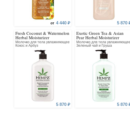
4 440 ₽
5 870 
от
Fresh Coconut & Watermelon
Exotic Green Tea & Asian
Herbal Moisturizer
Pear Herbal Moisturizer
Молочко для тела увлажняющее
Молочко для тела увлажняюще
Кокос и Арбуз
Зеленый чай и Груша
5 870 ₽
5 870 