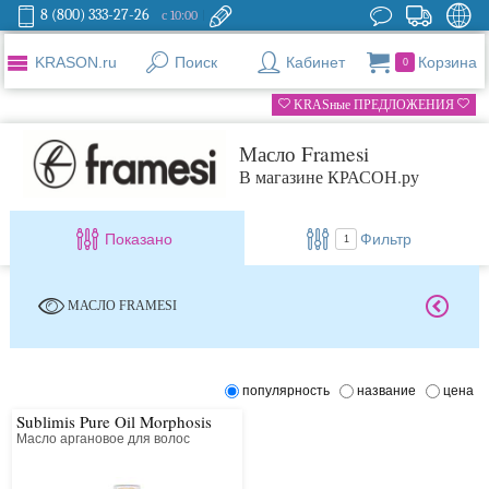
8 (800) 333-27-26
с 10:00
KRASON.ru
Поиск
Кабинет
Корзина
0
KRASные ПРЕДЛОЖЕНИЯ
Масло Framesi
В магазине КРАСОН.ру
Показано
Фильтр
1
МАСЛО FRAMESI
популярность
название
цена
Sublimis Pure Oil Morphosis
Масло аргановое для волос