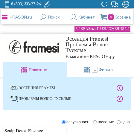
8 (800) 333-27-26
KRASON.ru
Поиск
Кабинет
Корзина
0
KRASные ПРЕДЛОЖЕНИЯ
Эссенция Framesi
Проблемы Волос
Тусклые
В магазине КРАСОН.ру
Показано
Фильтр
1
ЭССЕНЦИЯ FRAMESI
ПРОБЛЕМЫ ВОЛОС. ТУСКЛЫЕ
популярность
название
цена
Scalp Detox Essence