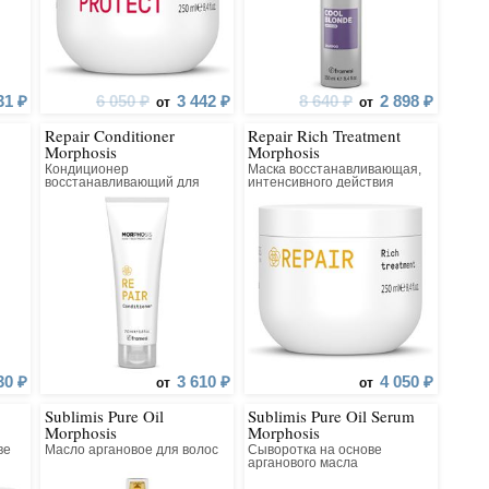
31 ₽
6 050 ₽
3 442 ₽
8 640 ₽
2 898 ₽
от
от
Repair Conditioner
Repair Rich Treatment
Morphosis
Morphosis
Кондиционер
Маска восстанавливающая,
восстанавливающий для
интенсивного действия
поврежденных волос
30 ₽
3 610 ₽
4 050 ₽
от
от
Sublimis Pure Oil
Sublimis Pure Oil Serum
Morphosis
Morphosis
ве
Масло аргановое для волос
Сыворотка на основе
арганового масла