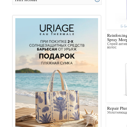
5 5
Reinforcin
Spray Mor
Спрей акти
волос
Repair Pl
Уплотняющи