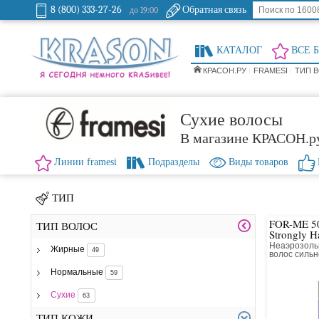
8 (800) 333-27-26
Обратная связь
до 19:00
КАТАЛОГ
ВСЕ 
КРАСОН.РУ
FRAMESI
ТИП В
Сухие волосы
В магазине КРАСОН.р
Линии framesi
Подразделы
Виды товаров
ТИП
FOR-ME 5
ТИП ВОЛОС
Strongly H
Неаэрозоль
Жирные
49
волос силь
Нормальные
59
Сухие
63
ТИП КОЖИ