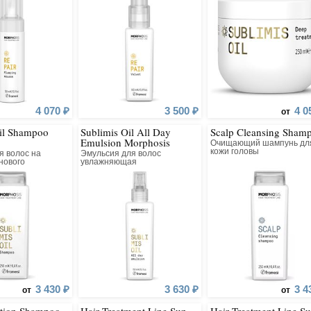
ing
от
4 070 ₽
3 500 ₽
4 0
от
1 866 ₽
Oil Shampoo
Sublimis Oil All Day
Scalp Cleansing Sham
ing Dry
Emulsion Morphosis
Очищающий шампунь дл
кожи головы
я волос на
Эмульсия для волос
нового
увлажняющая
от
2 570 ₽
3 430 ₽
3 630 ₽
3 4
от
от
ntion Shampoo
Hair Treatment Line Sun
Hair Treatment Line S