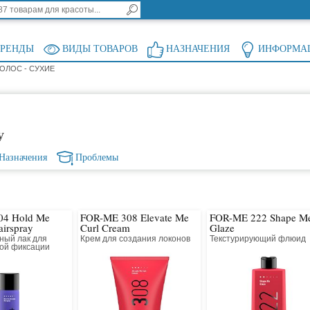
БРЕНДЫ
ВИДЫ ТОВАРОВ
НАЗНАЧЕНИЯ
ИНФОРМА
ОЛОС - СУХИЕ
у
Назначения
Проблемы
04 Hold Me
FOR-ME 308 Elevate Me
FOR-ME 222 Shape M
airspray
Curl Cream
Glaze
ный лак для
Крем для создания локонов
Текстурирующий флюид
ной фиксации