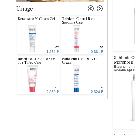
Uriage
Keratosane 30 Cream-Gel
Tolederm Control Rich
D.S. Kerato-Reduc
Soothing Care
Treatment Shampoo
от
от
1 361 ₽
2 661 ₽
Sublimis 
Roseliane CC Creme SPF
Bariederm-Cica Daily Gel-
Bariesun Moisturiz
Morphosis
50+ Tinted Care
Cream
Mist SPF 50+
Шампунь дл
основе арга
от
от
2 869 ₽
2 624 ₽
Love Exte