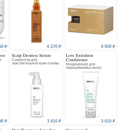
50 ₽
6 270 ₽
6 930 ₽
poo
Scalp Destress Serum
Love Extention
Condirioner
я
Сыворотка для
чувствительной кожи головы
Кондиционер для
наращиваемых волос
30 ₽
3 610 ₽
3 610 ₽
un
Hair Treatment Line Sun
Страница 2