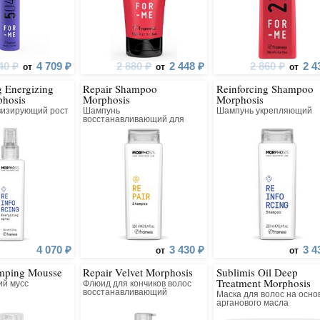
40 ₽
4 709 ₽
2 880 ₽
2 448 ₽
2 860 ₽
2 4
от
от
от
g Energizing
Repair Shampoo
Reinforcing Shampoo
phosis
Morphosis
Morphosis
визирующий рост
Шампунь
Шампунь укрепляющий
восстанавливающий для
поврежденных волос
4 070 ₽
3 430 ₽
3 4
от
от
umping Mousse
Repair Velvet Morphosis
Sublimis Oil Deep
Treatment Morphosis
й мусс
Флюид для кончиков волос
восстанавливающий
Маска для волос на осно
арганового масла