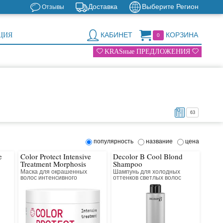
Доставка
Выберите Регион
Отзывы
КАБИНЕТ
КОРЗИНА
ЦИЯ
0
KRASные ПРЕДЛОЖЕНИЯ
63
популярность
название
цена
e
Color Protect Intensive
Decolor B Cool Blond
Treatment Morphosis
Shampoo
Маска для окрашенных
Шампунь для холодных
волос интенсивного
оттенков светлых волос
действия