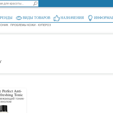
БРЕНДЫ
ВИДЫ ТОВАРОВ
НАЗНАЧЕНИЯ
ИНФОРМА
ТОНИК
ПРОБЛЕМЫ КОЖИ - КУПЕРОЗ
у
 Perfect Anti-
freshing Tonic
5%
вежающий тоник-
етинолом