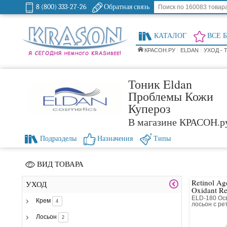
8 (800) 333-27-26
Обратная связь
КАТАЛОГ
ВСЕ 
КРАСОН.РУ
ELDAN
УХОД - 
Тоник Eldan
Проблемы Кожи
Купероз
В магазине КРАСОН.р
Подразделы
Назначения
Типы
ВИД ТОВАРА
Retinol Age
УХОД
Oxidant Re
Lotion 0,
ELD-180 Ос
Крем
4
лосьон с р
Лосьон
2