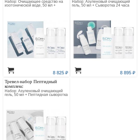
Набор: Очищающее средство на
Набор: Азуленовый очищающий
изотонической воде, 50 мл +
гель, 50 мл + Сыворотка 24 часа
Сыворотка-флюид с гиалуроновой
«Клеточная терапия», 15 мл +
кислотой, 15 мл + Крем 24 часа с
Крем 24 часа «Клеточная
гиалуроновой кислотой, 15 мл
терапия», 15 мл
8 825 ₽
8 895 ₽
Тревел-набор Пептидный
комплекс
Набор: Азуленовый очищающий
гель, 50 мл + Пептидная сыворотка
50+, 15 мл + Пептидный крем 50+,
15 мл