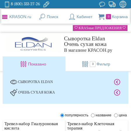
8 (800) 333-27-26
KRASON.ru
Поиск
Кабинет
Корзина
0
KRASные ПРЕДЛОЖЕНИЯ
Сыворотка Eldan
Очень сухая кожа
В магазине КРАСОН.ру
Показано
Фильтр
3
СЫВОРОТКА ELDAN
ОЧЕНЬ СУХАЯ КОЖА
популярность
название
цена
Тревел-набор Гиалуроновая
Тревел-набор Клеточная
кислота
терапия