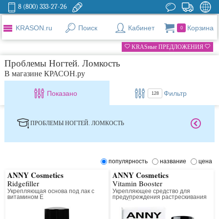
8 (800) 333-27-26
KRASON.ru
Поиск
Кабинет
Корзина
0
KRASные ПРЕДЛОЖЕНИЯ
Проблемы Ногтей. Ломкость
В магазине КРАСОН.ру
Показано
Фильтр
128
ПРОБЛЕМЫ НОГТЕЙ. ЛОМКОСТЬ
популярность
название
цена
ANNY Cosmetics
ANNY Cosmetics
Ridgefiller
Vitamin Booster
Укрепляющая основа под лак с
Укрепляющее средство для
витамином Е
предупреждения растрескивания
ногтей с витаминами Е и В5