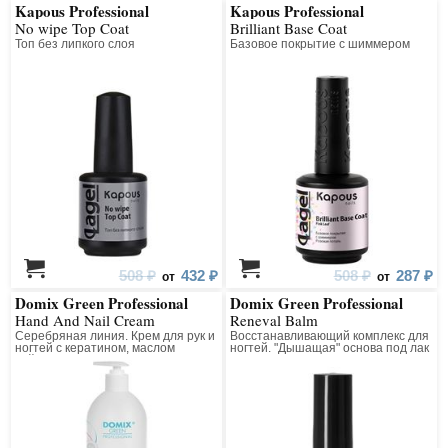
Kapous Professional
Kapous Professional
No wipe Top Coat
Brilliant Base Coat
Топ без липкого слоя
Базовое покрытие с шиммером
508 ₽
432 ₽
508 ₽
287 ₽
от
от
Domix Green Professional
Domix Green Professional
Hand And Nail Cream
Reneval Balm
Серебряная линия. Крем для рук и
Восстанавливающий комплекс для
ногтей с кератином, маслом
ногтей. "Дышащая" основа под лак
чайного дерева и коллоидным
с БИО-компонентами для
серебром
профессионального
использования