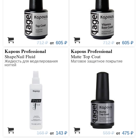
712 ₽
605 ₽
712 ₽
605 ₽
от
от
Kapous Professional
Kapous Professional
ShapeNail Fluid
Matte Top Coat
Жидкость для моделирования
Матовое защитное покрытие
ногтей
168 ₽
143 ₽
559 ₽
475 ₽
от
от