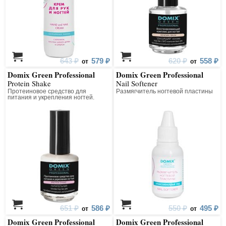
643 ₽
579 ₽
620 ₽
558 ₽
от
от
Domix Green Professional
Domix Green Professional
Protein Shake
Nail Softener
Протеиновое средство для
Размягчитель ногтевой пластины
питания и укрепления ногтей.
Питательная основа под лак для
профессионального
использования
651 ₽
586 ₽
550 ₽
495 ₽
от
от
Domix Green Professional
Domix Green Professional