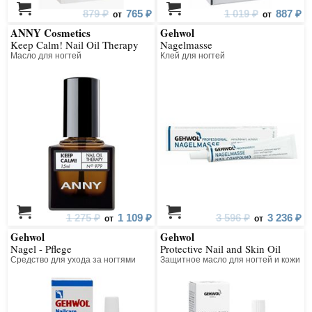
879 ₽
765 ₽
1 019 ₽
887 ₽
от
от
ANNY Cosmetics
Gehwol
Keep Calm! Nail Oil Therapy
Nagelmasse
Масло для ногтей
Клей для ногтей
1 275 ₽
1 109 ₽
3 596 ₽
3 236 ₽
от
от
Gehwol
Gehwol
Nagel - Pflege
Protective Nail and Skin Oil
Средство для ухода за ногтями
Защитное масло для ногтей и кожи