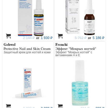
2 144 ₽
1 930 ₽
5 762 ₽
5 186 ₽
от
от
Gehwol
Frenchi
Protective Nail and Skin Cream
Эффект "Мокрых ногтей"
Защитный крем для ногтей и кожи
Эффект "Мокрых ногтей" c
витаминами А и Е