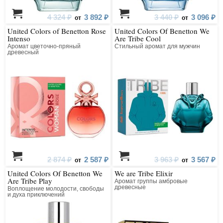
4 324 ₽
3 892 ₽
3 440 ₽
3 096 ₽
от
от
United Colors of Benetton Rose
United Colors Of Benetton We
Intenso
Are Tribe Cool
Аромат цветочно-пряный
Стильный аромат для мужчин
древесный
2 874 ₽
2 587 ₽
3 963 ₽
3 567 ₽
от
от
United Colors Of Benetton We
We are Tribe Elixir
Are Tribe Play
Аромат группы амбровые
древесные
Воплощение молодости, свободы
и духа приключений