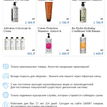
Types
от
от
от
2 399 ₽
1 786 ₽
1 786 ₽
Attivatore Universale In
Colour Protection
Re-Hydra Hydrating
Crema
Shampoo. Apricot &
Conditioner with Banana
Almond
Flower and Giant Kelp
от
от
от
691 ₽
1 480 ₽
1 699 ₽
Только оригинальные товары. Качество продукции гарантируем!
Всегда открыты для общения - Звоните или пишите через обратную связь.
У нас постоянно проходят разнообразные акции от производителей.
Для постоянных покупателей существует дисконтная система.
Только надежные курьерские службы, которые стараются соблюдать сроки.
Работаем для Вас 17 лет 114 дней. Сегодня на сайте 160087 товаров.
Ассортимент постоянно расширяется.