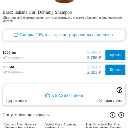
Barex Italiana Curl Defining Shampoo
Шампунь для формирования контура завитков с маслом облепихи и фисташковым
маслом
Скидка 20% для зарегистрированных клиентов.
3 066 ₽
1000 мл
Купить
2 759 ₽
в наличии
2 581 ₽
500 мл
Купить
2 323 ₽
в наличии
KRASивая цена
Дороговато
Лучшая цена
Сопутствующие товары
Frequent Use Universal
Velvet Mask Argan and
Hair Superfood For Fine
Shampoo For All Hair
Seaberry Oils
Hair Volumizing Shampoo