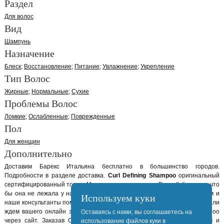
Раздел
Для волос
Вид
Шампунь
Назначение
Блеск
Восстановление
Питание
Увлажнение
Укрепление
Тип Волос
Жирные
Нормальные
Сухие
Проблемы Волос
Ломкие
Ослабленные
Поврежденные
Пол
Для женщин
Дополнительно
Доставим Барекс Итальяна бесплатно в большинство городов.
Подробности в разделе доставка.
Curl Defining Shampoo
оригинальный
сертифицированный товар. Мы закупаем продукцию Barex Italiana так, что
бы она не лежала у нас на складе больше 2-х недель. Позвоните нам и
Используем куки
наши консультанты помогут вам выбрать нужный товар Barex Italiana. Или
ждем вашего онлайн заказа на Барекс Итальяна Curl Defining Shampoo
Оставаясь с нами, вы соглашаетесь на
через сайт. Заказав Curl Defining Shampoo онлайн, мы обработаем и
использование файлов куки в