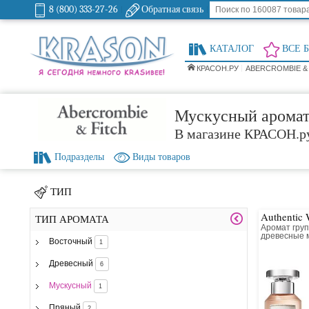
8 (800) 333-27-26
Обратная связь
КАТАЛОГ
ВСЕ 
КРАСОН.РУ
ABERCROMBIE &
Мускусный арома
В магазине КРАСОН.р
Подразделы
Виды товаров
ТИП
Authentic
ТИП АРОМАТА
Аромат гру
древесные 
Восточный
1
Древесный
6
Мускусный
1
Пряный
2