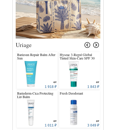
Uriage
Bariesun Repair Balm After
Hyseac 3-Regul Global
Xemose C8+Gentle
Sun
Tinted Skin-Care SPF 30
Cleansing Syndet
от
от
1 918 ₽
1 843 ₽
Bariederm-Cica Protecting
Fresh Deodorant
Bebe 1st Mineral C
Lip Balm
SPF50+ SOLAIRE
от
от
1 011 ₽
3 049 ₽