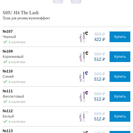
SHU Hit The Lash
Тушь для ресниц мультиэффект
№107
469 ₽
Черный
Купить
422 ₽
в наличии
№109
569 ₽
Коричневый
Купить
512 ₽
в наличии
№110
569 ₽
Синий
Купить
512 ₽
в наличии
№111
569 ₽
Фиолетовый
Купить
512 ₽
в наличии
№112
569 ₽
Белый
Купить
512 ₽
в наличии
№113