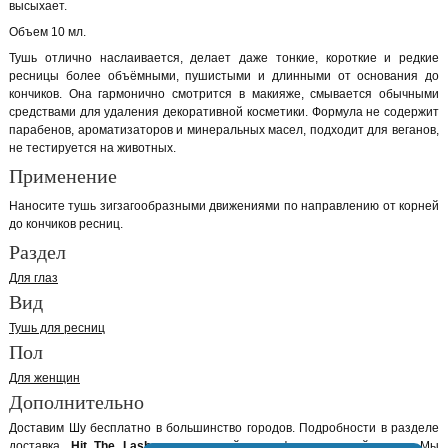
высыхает.
Объем 10 мл.
Тушь отлично наслаивается, делает даже тонкие, короткие и редкие
ресницы более объёмными, пушистыми и длинными от основания до
кончиков. Она гармонично смотрится в макияже, смывается обычными
средствами для удаления декоративной косметики. Формула не содержит
парабенов, ароматизаторов и минеральных масел, подходит для веганов,
не тестируется на животных.
Применение
Наносите тушь зигзагообразными движениями по направлению от корней
до кончиков ресниц.
Раздел
Для глаз
Вид
Тушь для ресниц
Пол
Для женщин
Дополнительно
Доставим Шу бесплатно в большинство городов. Подробности в разделе
доставка.
Hit The Lash
оригинальный сертифицированный товар. Мы