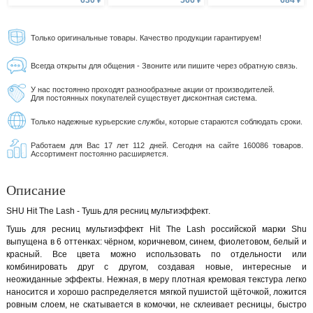
630 ₽
566 ₽
684 ₽
Только оригинальные товары. Качество продукции гарантируем!
Всегда открыты для общения - Звоните или пишите через обратную связь.
У нас постоянно проходят разнообразные акции от производителей.
Для постоянных покупателей существует дисконтная система.
Только надежные курьерские службы, которые стараются соблюдать сроки.
Работаем для Вас 17 лет 112 дней. Сегодня на сайте 160086 товаров.
Ассортимент постоянно расширяется.
Описание
SHU Hit The Lash - Тушь для ресниц мультиэффект.
Тушь для ресниц мультиэффект Hit The Lash российской марки Shu
выпущена в 6 оттенках: чёрном, коричневом, синем, фиолетовом, белый и
красный. Все цвета можно использовать по отдельности или
комбинировать друг с другом, создавая новые, интересные и
неожиданные эффекты. Нежная, в меру плотная кремовая текстура легко
наносится и хорошо распределяется мягкой пушистой щёточкой, ложится
ровным слоем, не скатывается в комочки, не склеивает ресницы, быстро