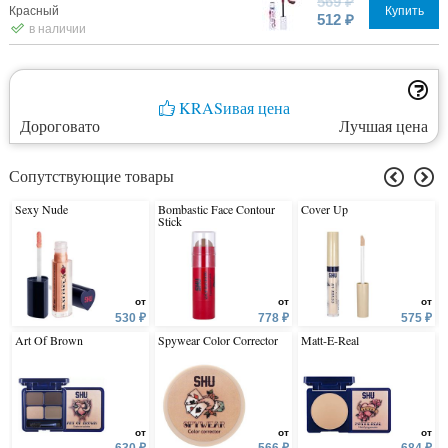
569 ₽
Красный
Купить
512 ₽
в наличии
KRASивая цена
Дороговато
Лучшая цена
Сопутствующие товары
Sexy Nude
Bombastic Face Contour
Cover Up
Stick
от
от
от
530 ₽
778 ₽
575 ₽
Art Of Brown
Spywear Color Corrector
Matt-E-Real
от
от
от