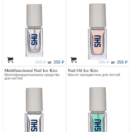
395 ₽
356 ₽
395 ₽
356 ₽
от
от
Multifunctional Nail Ice Kiss
Nail Oil Ice Kiss
Многофункциональное средство
Масло трехцветное для ногтей
для ногтей