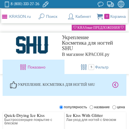
8 (800) 333-27-26
KRASON.ru
Поиск
Кабинет
Корзина
0
KRASные ПРЕДЛОЖЕНИЯ
Укрепление
Косметика для ногтей
SHU
В магазине КРАСОН.ру
Показано
Фильтр
5
УКРЕПЛЕНИЕ. КОСМЕТИКА ДЛЯ НОГТЕЙ SHU
популярность
название
цена
Quick-Drying Ice Kiss
Ice Kiss With Glitter
Быстросохнущее покрытие с
Лак-уход для ногтей с блеском
блеском