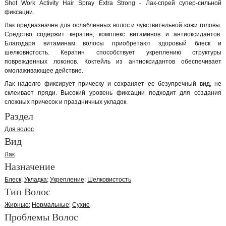
Shot Work Activity Hair Spray Extra Strong - Лак-спрей супер-сильной
фиксации.
Лак предназначен для ослабленных волос и чувствительной кожи головы.
Средство содержит кератин, комплекс витаминов и антиоксидантов.
Благодаря витаминам волосы приобретают здоровый блеск и
шелковистость. Кератин способствует укреплению структуры
поврежденных локонов. Коктейль из антиоксидантов обеспечивает
омолаживающее действие.
Лак надолго фиксирует прическу и сохраняет ее безупречный вид, не
склеивает пряди. Высокий уровень фиксации подходит для создания
сложных причесок и праздничных укладок.
Раздел
Для волос
Вид
Лак
Назначение
Блеск
Укладка
Укрепление
Шелковистость
Тип Волос
Жирные
Нормальные
Сухие
Проблемы Волос