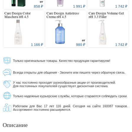
от
858 ₽
1 991 ₽
1 742 ₽
Care Design Color
Care Design Antistress
Care Design Volume Gel
Maschera pH 4.5
Crema pH 4.5
pH 3.3 Filler
от
1 166 ₽
980 ₽
1 742 ₽
Только оригинальные товары. Качество продукции гарантируем!
Всегда открыты для общения - Звоните или пишите через обратную связь.
У нас постоянно проходят разнообразные акции от производителей.
Для постоянных покупателей существует дисконтная система.
Только надежные курьерские службы, которые стараются соблюдать сроки.
Работаем для Вас 17 лет 116 дней. Сегодня на сайте 160087 товаров.
Ассортимент постоянно расширяется.
Описание