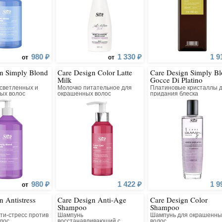
980 ₽
1 330 ₽
1 9
от
от
n Simply Blond
Care Design Color Latte
Care Design Simply B
Milk
Gocce Di Platino
осветленных и
Молочко питательное для
Платиновые кристаллы 
ых волос
окрашенных волос
придания блеска
980 ₽
1 422 ₽
1 9
от
n Antistress
Care Design Anti-Age
Care Design Color
Shampoo
Shampoo
ти-стресс против
Шампунь
Шампунь для окрашенны
олос
восстанавливающий с
волос