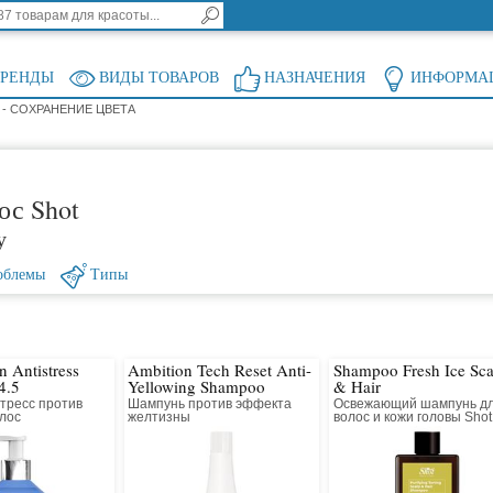
БРЕНДЫ
ВИДЫ ТОВАРОВ
НАЗНАЧЕНИЯ
ИНФОРМА
- СОХРАНЕНИЕ ЦВЕТА
ос Shot
у
облемы
Типы
n Antistress
Ambition Tech Reset Anti-
Shampoo Fresh Ice Sca
4.5
Yellowing Shampoo
& Hair
тресс против
Шампунь против эффекта
Освежающий шампунь д
олос
желтизны
волос и кожи головы Shot
Trico Design Scalp Purifyi
Fresh Ice Shampoo