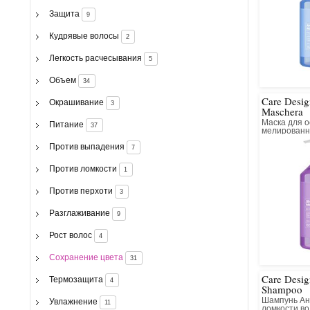
Защита
9
Кудрявые волосы
2
Легкость расчесывания
5
Объем
34
Care Desig
Окрашивание
3
Maschera
Маска для 
Питание
37
мелированн
Против выпадения
7
Против ломкости
1
Против перхоти
3
Разглаживание
9
Рост волос
4
Сохранение цвета
31
Care Desig
Термозащита
4
Shampoo
Шампунь Ан
Увлажнение
11
ломкости в