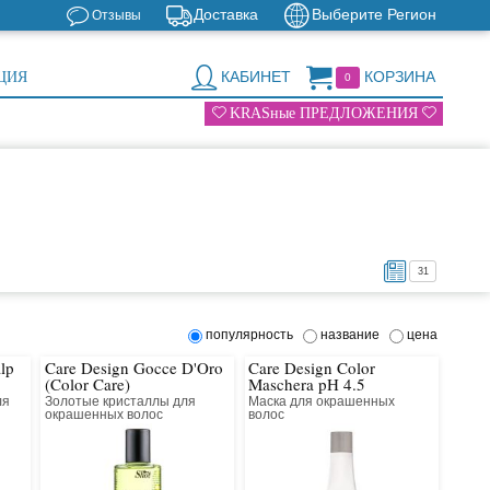
Доставка
Выберите Регион
Отзывы
КАБИНЕТ
КОРЗИНА
ЦИЯ
0
KRASные ПРЕДЛОЖЕНИЯ
31
популярность
название
цена
lp
Care Design Gocce D'Oro
Care Design Color
(Color Care)
Maschera pH 4.5
ля
Золотые кристаллы для
Маска для окрашенных
окрашенных волос
волос
ng