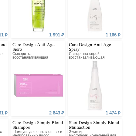
11 ₽
1 991 ₽
1 166 ₽
lond
Care Design Anti-Age
Care Design Anti-Age
Siero
Spray
для
Сыворотка
Сыворотка-спрей
восстанавливающая
восстанавливающая
91 ₽
2 843 ₽
1 474 ₽
Care Design Simply Blond
Shot Design Simply Blond
Shampoo
Multiaction
х
Шампунь для осветленных и
Эликсир
мелированных волос
многофункциональный для