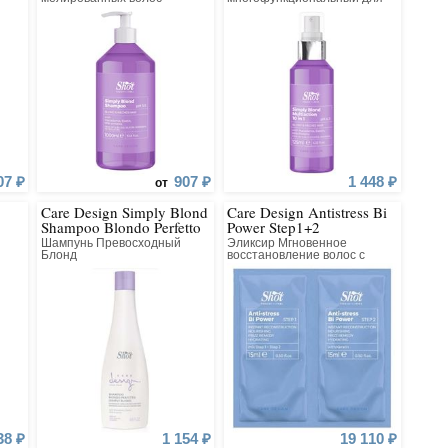
осветленных и
мелированных волос
07 ₽
907 ₽
1 448 ₽
от
Care Design Simply Blond
Care Design Antistress Bi
Shampoo Blondo Perfetto
Power Step1+2
Шампунь Превосходный
Эликсир Мгновенное
Блонд
восстановление волос с
кератином Шаг1 + Шаг2
38 ₽
1 154 ₽
19 110 ₽