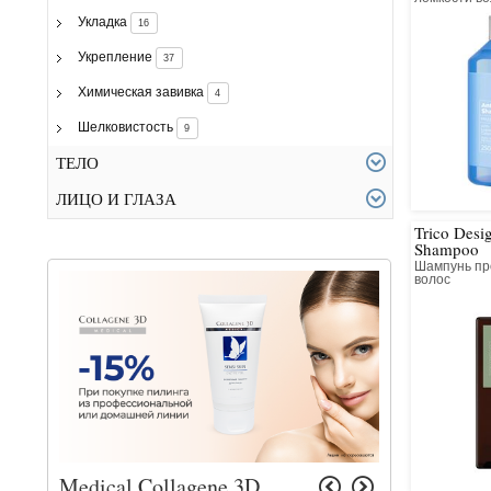
Укладка
16
Укрепление
37
Химическая завивка
4
Шелковистость
9
ТЕЛО
ЛИЦО И ГЛАЗА
Trico Desi
Shampoo
Шампунь пр
волос
Medical Collagene 3D