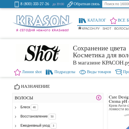
8 (800) 333-27-26
Обратная связь
до 19:00
КАТАЛОГ
ВСЕ 
КРАСОН.РУ
SHOT
ВОЛОСЫ 
Сохранение цвета
Косметика для вол
В магазине КРАСОН.р
Линии shot
Подразделы
Виды товаров
Пр
НАЗНАЧЕНИЕ
Care Desig
ВОЛОСЫ
Crema pH 
Крем Анти-с
Блеск
46
ломкости в
Восстановление
50
Ежедневный уход
3