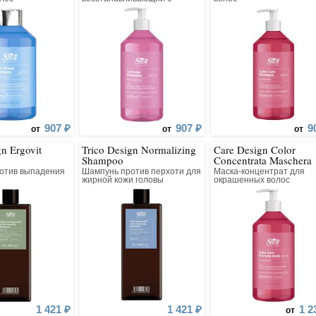
коллагеном
907 ₽
907 ₽
9
от
от
от
gn Ergovit
Trico Design Normalizing
Care Design Color
Shampoo
Concentrata Maschera
отив выпадения
Шампунь против перхоти для
Маска-концентрат для
жирной кожи головы
окрашенных волос
1 421 ₽
1 421 ₽
1 2
от