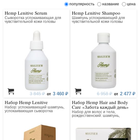
популярность
название
цена
Hemp Lenitive Serum
Hemp Lenitive Shampoo
Сыворотка успокаивающая для
Шампунь успокаивающий для
чувствительной кожи головы
чувствительной кожи головы
3 845 ₽
3 460 ₽
6 958 ₽
2 477 ₽
от
от
Набор Hemp Lenitive
Набор Hemp Hair and Body
Care «Забота каждый день»
Набор: успокаивающий шампунь,
успокаивающая сыворотка
Набор для волос и тела,
рождественский: шампунь,
кондиционер, крем для рук