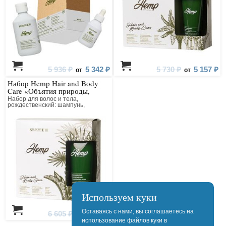
5 936 ₽
5 342 ₽
5 730 ₽
5 157 ₽
от
от
Набор Hemp Hair and Body
Care «Объятия природы,
полные заботы»
Набор для волос и тела,
рождественский: шампунь,
кондиционер, крем для тела
Используем куки
Оставаясь с нами, вы соглашаетесь на
6 605 ₽
5 944 ₽
от
использование файлов куки в