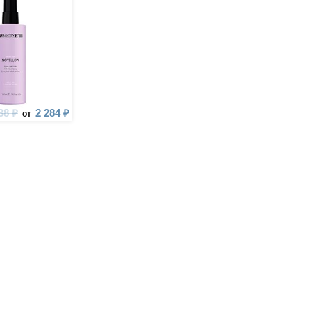
38 ₽
2 284 ₽
от