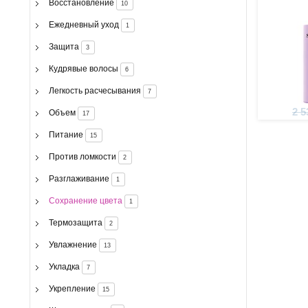
волос
Восстановление
10
Ежедневный уход
1
Защита
3
Кудрявые волосы
6
Легкость расчесывания
7
2 5
Объем
17
Питание
15
Против ломкости
2
Разглаживание
1
Сохранение цвета
1
Термозащита
2
Увлажнение
13
Укладка
7
Укрепление
15