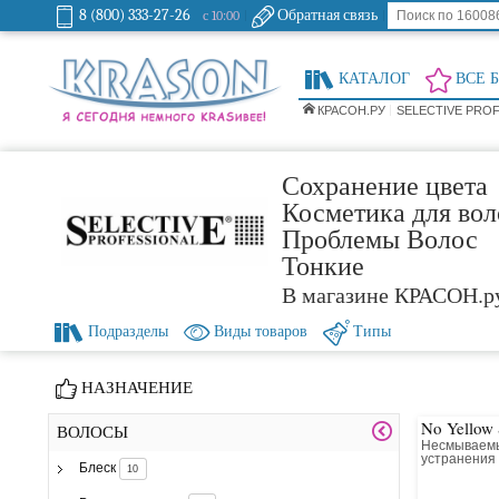
8 (800) 333-27-26
Обратная связь
с 10:00
КАТАЛОГ
ВСЕ 
КРАСОН.РУ
SELECTIVE PRO
Сохранение цвета
Косметика для воло
Проблемы Волос
Тонкие
В магазине КРАСОН.р
Подразделы
Виды товаров
Типы
НАЗНАЧЕНИЕ
No Yellow
ВОЛОСЫ
Несмываемы
устранения
Блеск
10
желтых отте
обесцвечен