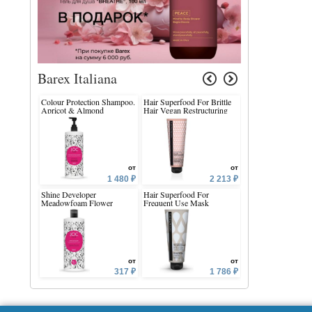
Barex Italiana
Colour Protection Shampoo.
Hair Superfood For Brittle
Pro-Remedy Restru
Apricot & Almond
Hair Vegan Restructuring
Express Mask with
Conditioner
and Channel Wrack
от
от
1 480 ₽
2 213 ₽
Shine Developer
Hair Superfood For
Superplex Up To 9
Meadowfoam Flower
Frequent Use Mask
Lifting Blue Bleach
Extract
Powder
от
от
317 ₽
1 786 ₽