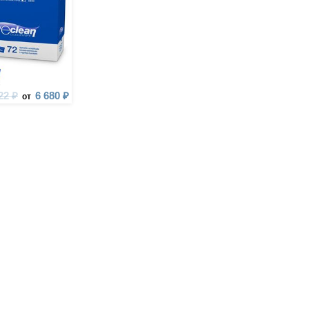
22 ₽
6 680 ₽
от