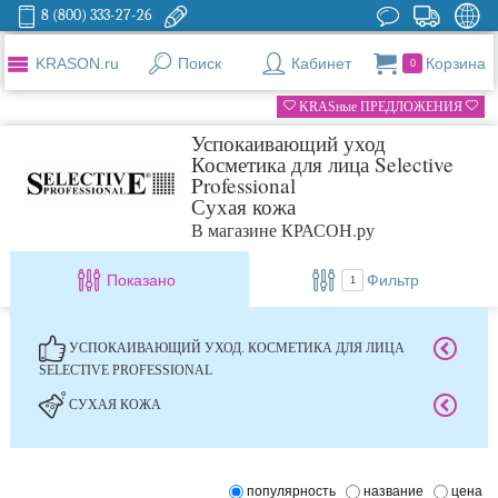
8 (800) 333-27-26
KRASON.ru
Поиск
Кабинет
Корзина
0
KRASные ПРЕДЛОЖЕНИЯ
Успокаивающий уход
Косметика для лица Selective
Professional
Сухая кожа
В магазине КРАСОН.ру
Показано
Фильтр
1
УСПОКАИВАЮЩИЙ УХОД. КОСМЕТИКА ДЛЯ ЛИЦА
SELECTIVE PROFESSIONAL
СУХАЯ КОЖА
популярность
название
цена