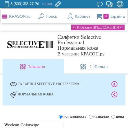
8 (800) 333-27-26
с 10:00
KRASON.ru
Поиск
Кабинет
Корзина
0
KRASные ПРЕДЛОЖЕНИЯ
Салфетки Selective
Professional
Нормальная кожа
В магазине КРАСОН.ру
Показано
Фильтр
1
САЛФЕТКИ SELECTIVE PROFESSIONAL
НОРМАЛЬНАЯ КОЖА
популярность
название
цена
Weclean Colorwipe