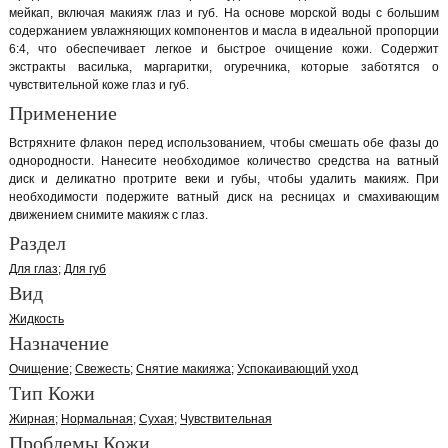
мейкап, включая макияж глаз и губ. На основе морской воды с большим
содержанием увлажняющих компонентов и масла в идеальной пропорции
6:4, что обеспечивает легкое и быстрое очищение кожи. Содержит
экстракты василька, маргаритки, огуречника, которые заботятся о
чувствительной коже глаз и губ.
Применение
Встряхните флакон перед использованием, чтобы смешать обе фазы до
однородности. Нанесите необходимое количество средства на ватный
диск и деликатно протрите веки и губы, чтобы удалить макияж. При
необходимости подержите ватный диск на ресницах и смахивающим
движением снимите макияж с глаз.
Раздел
Для глаз
Для губ
Вид
Жидкость
Назначение
Очищение
Свежесть
Снятие макияжа
Успокаивающий уход
Тип Кожи
Жирная
Нормальная
Сухая
Чувствительная
Проблемы Кожи