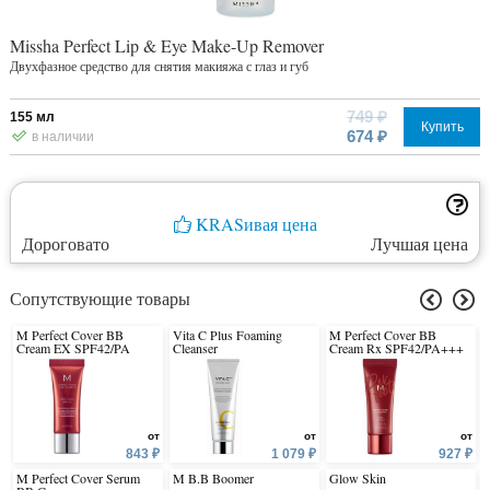
Missha Perfect Lip & Eye Make-Up Remover
Двухфазное средство для снятия макияжа с глаз и губ
749 ₽
155 мл
Купить
674 ₽
в наличии
KRASивая цена
Дороговато
Лучшая цена
Сопутствующие товары
M Perfect Cover BB
Vita C Plus Foaming
M Perfect Cover BB
Cream EX SPF42/PA
Cleanser
Cream Rx SPF42/PA+++
от
от
от
843 ₽
1 079 ₽
927 ₽
M Perfect Cover Serum
M B.B Boomer
Glow Skin