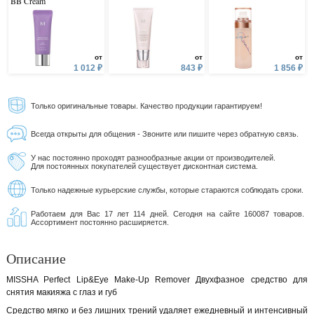
BB Cream
от
от
от
1 012 ₽
843 ₽
1 856 ₽
Только оригинальные товары. Качество продукции гарантируем!
Всегда открыты для общения - Звоните или пишите через обратную связь.
У нас постоянно проходят разнообразные акции от производителей.
Для постоянных покупателей существует дисконтная система.
Только надежные курьерские службы, которые стараются соблюдать сроки.
Работаем для Вас 17 лет 114 дней. Сегодня на сайте 160087 товаров.
Ассортимент постоянно расширяется.
Описание
MISSHA Perfect Lip&Eye Make-Up Remover Двухфазное средство для
снятия макияжа с глаз и губ
Средство мягко и без лишних трений удаляет ежедневный и интенсивный