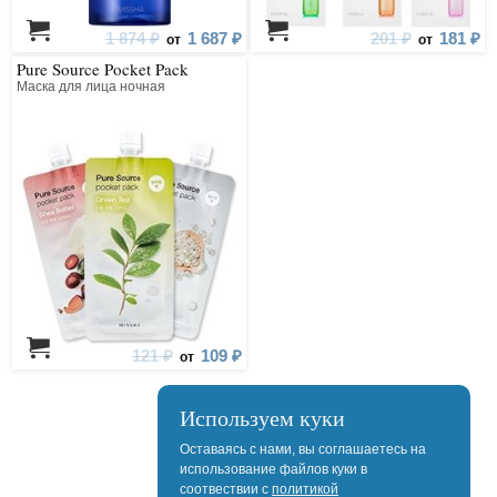
1 874 ₽
1 687 ₽
201 ₽
181 ₽
от
от
Pure Source Pocket Pack
Маска для лица ночная
121 ₽
109 ₽
от
Используем куки
Оставаясь с нами, вы соглашаетесь на
использование файлов куки в
соотвествии с
политикой