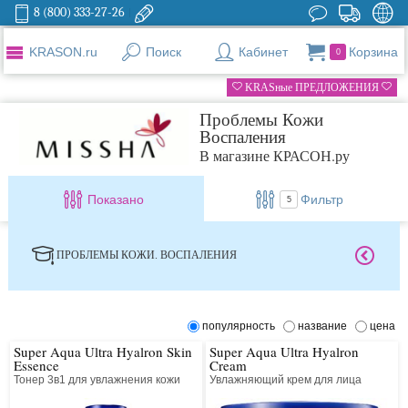
8 (800) 333-27-26
KRASON.ru
Поиск
Кабинет
Корзина
0
KRASные ПРЕДЛОЖЕНИЯ
Проблемы Кожи
Воспаления
В магазине КРАСОН.ру
Показано
Фильтр
5
ПРОБЛЕМЫ КОЖИ. ВОСПАЛЕНИЯ
популярность
название
цена
Super Aqua Ultra Hyalron Skin
Super Aqua Ultra Hyalron
Essence
Cream
Тонер 3в1 для увлажнения кожи
Увлажняющий крем для лица