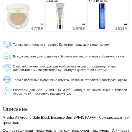
Cleanser
Skin Essence
от
от
от
4 770 ₽
1 079 ₽
1 518 ₽
Только оригинальные товары. Качество продукции гарантируем!
Всегда открыты для общения - Звоните или пишите через обратную связь.
У нас постоянно проходят разнообразные акции от производителей.
Для постоянных покупателей существует дисконтная система.
Только надежные курьерские службы, которые стараются соблюдать сроки.
Работаем для Вас 17 лет 114 дней. Сегодня на сайте 160087 товаров.
Ассортимент постоянно расширяется.
Описание
Missha All Around Safe Block Essence Sun SPF45 PA+++ - Солнцезащитный
крем-гель.
Солнцезащитный крем-гель с легкой нежирной текстурой. Усиливает