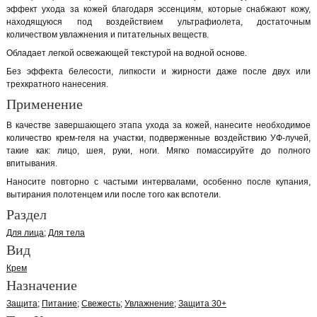
эффект ухода за кожей благодаря эссенциям, которые снабжают кожу,
находящуюся под воздействием ультрафиолета, достаточным
количеством увлажнения и питательных веществ.
Обладает легкой освежающей текстурой на водной основе.
Без эффекта белесости, липкости и жирности даже после двух или
трехкратного нанесения.
Применение
В качестве завершающего этапа ухода за кожей, нанесите необходимое
количество крем-геля на участки, подверженные воздействию УФ-лучей,
такие как: лицо, шея, руки, ноги. Мягко помассируйте до полного
впитывания.
Наносите повторно с частыми интервалами, особенно после купания,
вытирания полотенцем или после того как вспотели.
Раздел
Для лица
Для тела
Вид
Крем
Назначение
Защита
Питание
Свежесть
Увлажнение
Защита 30+