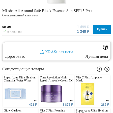
Missha All Around Safe Block Essence Sun SPF45 PA+++
Солнцезащитный крем-гель
1 499 ₽
50 мл
Купить
1 349 ₽
в наличии
KRASивая цена
Дороговато
Лучшая цена
Сопутствующие товары
Super Aqua Ultra Hyalron
Time Revolution Night
Vita C Plus Ampoule
Cleansing Water Wipes
Repair Ampoule Cream 5X
Mask
от
от
от
421 ₽
3 872 ₽
286 ₽
Glow Cushion
Vita C Plus Foaming
Super Aqua Ultra Hyalron