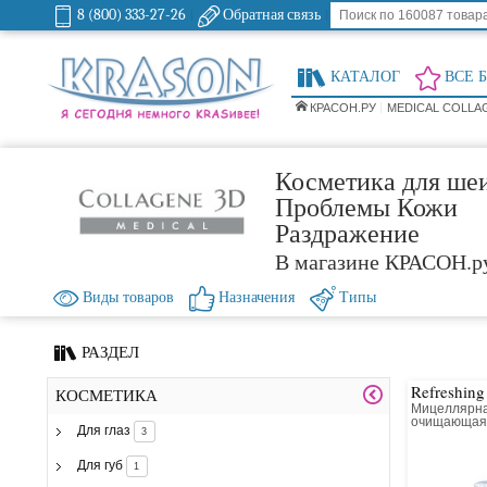
8 (800) 333-27-26
Обратная связь
КАТАЛОГ
ВСЕ 
КРАСОН.РУ
MEDICAL COLLA
Косметика для шеи
Проблемы Кожи
Раздражение
В магазине КРАСОН.р
Виды товаров
Назначения
Типы
РАЗДЕЛ
Refreshing
КОСМЕТИКА
Мицеллярна
очищающа
Для глаз
3
Для губ
1