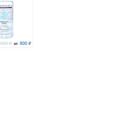
 000 ₽
800 ₽
от