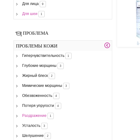
Для лица
9
Для шеи
1
ПРОБЛЕМА
1
ПРОБЛЕМЫ КОЖИ
Гиперчувствительность
1
Глубокие морщины
3
Жирный блеск
2
Мимические морщины
3
Обезвоженность
4
Потеря упругости
4
Раздражение
1
Усталость
3
Шелушение
2