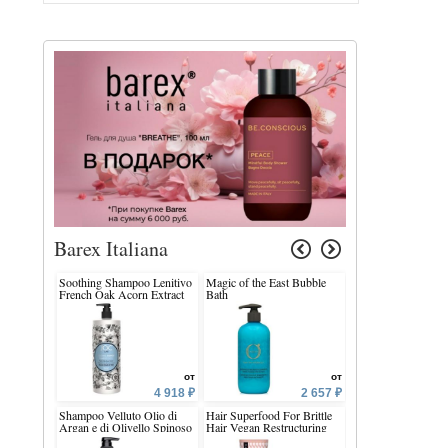
Barex Italiana
Soothing Shampoo Lenitivo
Magic of the East Bubble
Colour Protection 
French Oak Acorn Extract
Bath
Apricot & Almond
от
от
4 918 ₽
2 657 ₽
Shampoo Velluto Olio di
Hair Superfood For Brittle
Workable Volumizi
Argan e di Olivello Spinoso
Hair Vegan Restructuring
Hairspray PUMPI
Conditioner