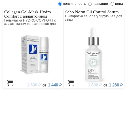
популярность
название
цена
Collagen Gel-Mask Hydro
Sebo Norm Oil Control Serum
Comfort с аллантоином
Сыворотка себорегулирующая для
лица
Гель-маска HYDRO COMFORT с
аллантоином коллагеновая для
лица
1 800 ₽
1 440 ₽
1 600 ₽
1 280 ₽
от
от