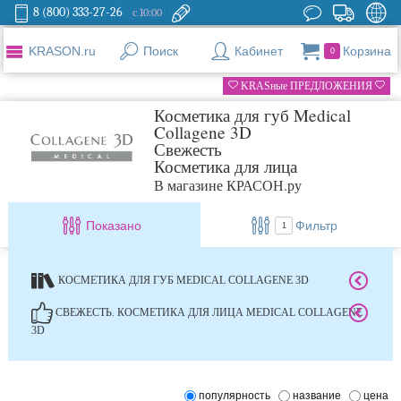
8 (800) 333-27-26
с 10:00
KRASON.ru
Поиск
Кабинет
Корзина
0
KRASные ПРЕДЛОЖЕНИЯ
Косметика для губ Medical
Collagene 3D
Свежесть
Косметика для лица
В магазине КРАСОН.ру
Показано
Фильтр
1
КОСМЕТИКА ДЛЯ ГУБ MEDICAL COLLAGENE 3D
СВЕЖЕСТЬ. КОСМЕТИКА ДЛЯ ЛИЦА MEDICAL COLLAGENE
3D
популярность
название
цена