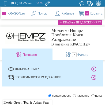
8 (800) 333-27-26
с 10:00
KRASON.ru
Поиск
Кабинет
Корзина
0
KRASные ПРЕДЛОЖЕНИЯ
Молочко Hempz
Проблемы Кожи
Раздражение
В магазине КРАСОН.ру
Показано
Фильтр
1
МОЛОЧКО HEMPZ
ПРОБЛЕМЫ КОЖИ. РАЗДРАЖЕНИЕ
популярность
название
цена
Exotic Green Tea & Asian Pear