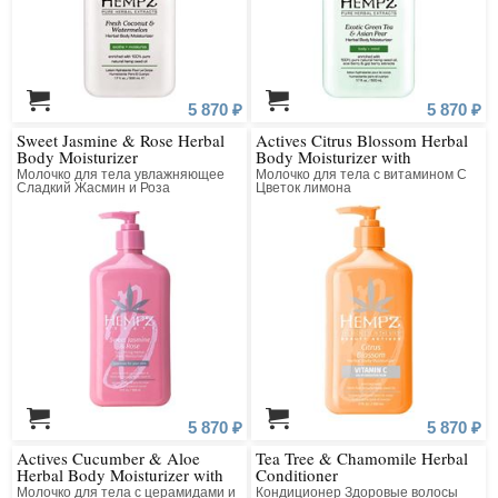
5 870 ₽
5 870 ₽
Sweet Jasmine & Rose Herbal
Actives Citrus Blossom Herbal
Body Moisturizer
Body Moisturizer with
Brightening Vitamin C
Молочко для тела увлажняющее
Молочко для тела с витамином С
Сладкий Жасмин и Роза
Цветок лимона
5 870 ₽
5 870 ₽
Actives Cucumber & Aloe
Tea Tree & Chamomile Herbal
Herbal Body Moisturizer with
Conditioner
Ceramides + B3
Молочко для тела с церамидами и
Кондиционер Здоровые волосы