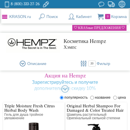
8 (800) 333-27-26
KRASON.ru
Поиск
Кабинет
Корзина
0
KRASные ПРЕДЛОЖЕНИЯ
Косметика Hempz
Хэмпс
Описание
Фильтр
20
Акция на Hempz
Зарегистрируйтесь и получите
дополнительную скидку 10%
популярность
название
цена
Hempz – это компания, которая выпускает профессиональную косметику
на основе природных масел и растительных компонентов. Основной
Triple Moisture Fresh Citrus
Original Herbal Shampoo For
принцип компании – натуральность и эффективность используемого
Herbal Body Wash
Damaged & Color Treated Hair
сырья. Вся продукция бренда состоит из природных ингредиентов и
Гель для душа тройное
Шампунь растительный
делает кожу и волосы более здоровыми и красивыми.
увлажнение
Оригинальный сильной степени
увлажнения для поврежденных
волос
История бренда началась в 2000 году с двух лосьонов для загара, а
сейчас это целый комплекс SPA-средств для волос, лица и тела.