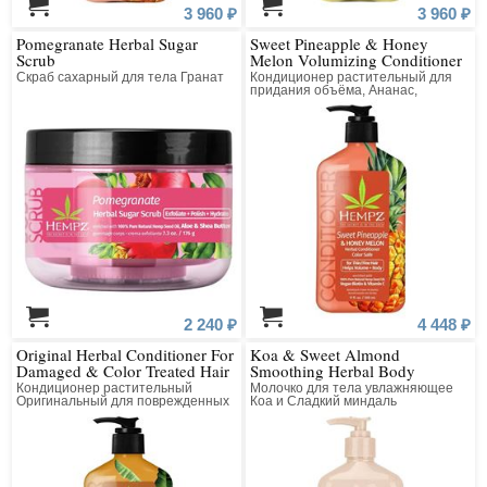
3 960 ₽
3 960 ₽
Pomegranate Herbal Sugar
Sweet Pineapple & Honey
Scrub
Melon Volumizing Conditioner
Скраб сахарный для тела Гранат
Кондиционер растительный для
придания объёма, Ананас,
Медовая Дыня
2 240 ₽
4 448 ₽
Original Herbal Conditioner For
Koa & Sweet Almond
Damaged & Color Treated Hair
Smoothing Herbal Body
Moisturizer
Кондиционер растительный
Молочко для тела увлажняющее
Оригинальный для поврежденных
Коа и Сладкий миндаль
окрашенных волос