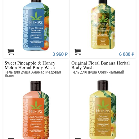
Основной компонент косметики Hempz – это экологически чистое масло
и экстракт семян конопли, которые содержат целый спектр полезных
аминокислот, витаминов и микроэлементов, необходимых для
образования белков и кератина.
Косметические средства марки Hempz содержат уникальные формулы
без сульфатов, парабенов и глютена, состоят из ингредиентов
растительного происхождения, 100 % веган, имеют биоразлагаемую
упаковку.
Создавать натуральную косметику, которая помогает делать кожу и
волосы здоровыми и по-настоящему красивыми – вот главная миссия
3 960 ₽
6 080 ₽
бренда Hempz.
Sweet Pineapple & Honey
Original Floral Banana Herbal
Melon Herbal Body Wash
Body Wash
Гель для душа Ананас Медовая
Гель для душа Оригинальный
Дыня