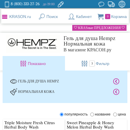
8 (800) 333-27-26
до 19:00
KRASON.ru
Поиск
Кабинет
Корзина
0
KRASные ПРЕДЛОЖЕНИЯ
Гель для душа Hempz
Нормальная кожа
В магазине КРАСОН.ру
Показано
Фильтр
3
ГЕЛЬ ДЛЯ ДУША HEMPZ
НОРМАЛЬНАЯ КОЖА
популярность
название
цена
Triple Moisture Fresh Citrus
Sweet Pineapple & Honey
Herbal Body Wash
Melon Herbal Body Wash