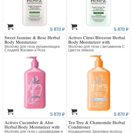
5 870 ₽
5 870 ₽
Sweet Jasmine & Rose Herbal
Actives Citrus Blossom Herbal
Body Moisturizer
Body Moisturizer with
Brightening Vitamin C
Молочко для тела увлажняющее
Молочко для тела с витамином С
Сладкий Жасмин и Роза
Цветок лимона
5 870 ₽
5 870 ₽
Actives Cucumber & Aloe
Tea Tree & Chamomile Herbal
Herbal Body Moisturizer with
Conditioner
Ceramides + B3
Молочко для тела с церамидами и
Кондиционер Здоровые волосы