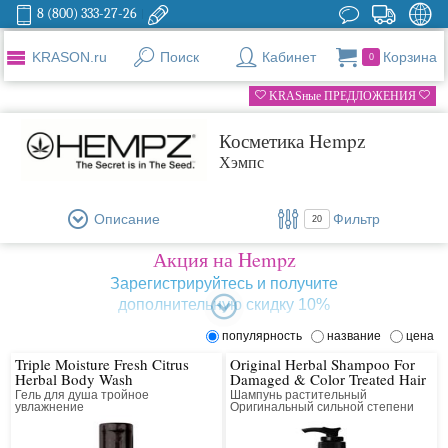
8 (800) 333-27-26
KRASON.ru
Поиск
Кабинет
Корзина
0
KRASные ПРЕДЛОЖЕНИЯ
Косметика Hempz
Хэмпс
Описание
Фильтр
20
Акция на Hempz
Зарегистрируйтесь и получите
дополнительную скидку 10%
популярность
название
цена
Hempz – это компания, которая выпускает профессиональную косметику
на основе природных масел и растительных компонентов. Основной
Triple Moisture Fresh Citrus
Original Herbal Shampoo For
принцип компании – натуральность и эффективность используемого
Herbal Body Wash
Damaged & Color Treated Hair
сырья. Вся продукция бренда состоит из природных ингредиентов и
Гель для душа тройное
Шампунь растительный
делает кожу и волосы более здоровыми и красивыми.
увлажнение
Оригинальный сильной степени
увлажнения для поврежденных
волос
История бренда началась в 2000 году с двух лосьонов для загара, а
сейчас это целый комплекс SPA-средств для волос, лица и тела.