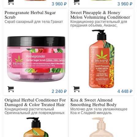
3 960 ₽
3 960 ₽
Pomegranate Herbal Sugar
Sweet Pineapple & Honey
Scrub
Melon Volumizing Conditioner
Скраб сахарный для тела Гранат
Кондиционер растительный для
придания объёма, Ананас,
Медовая Дыня
2 240 ₽
4 448 ₽
Original Herbal Conditioner For
Koa & Sweet Almond
Damaged & Color Treated Hair
Smoothing Herbal Body
Moisturizer
Кондиционер растительный
Молочко для тела увлажняющее
Оригинальный для поврежденных
Коа и Сладкий миндаль
окрашенных волос