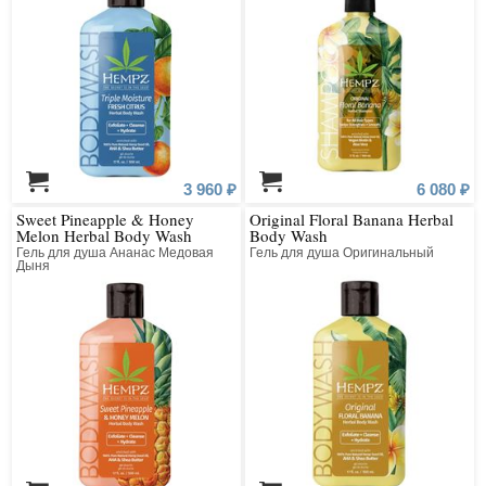
Основной компонент косметики Hempz – это экологически чистое масло
и экстракт семян конопли, которые содержат целый спектр полезных
аминокислот, витаминов и микроэлементов, необходимых для
образования белков и кератина.
Косметические средства марки Hempz содержат уникальные формулы
без сульфатов, парабенов и глютена, состоят из ингредиентов
растительного происхождения, 100 % веган, имеют биоразлагаемую
упаковку.
Создавать натуральную косметику, которая помогает делать кожу и
волосы здоровыми и по-настоящему красивыми – вот главная миссия
3 960 ₽
6 080 ₽
бренда Hempz.
Sweet Pineapple & Honey
Original Floral Banana Herbal
Melon Herbal Body Wash
Body Wash
Гель для душа Ананас Медовая
Гель для душа Оригинальный
Дыня