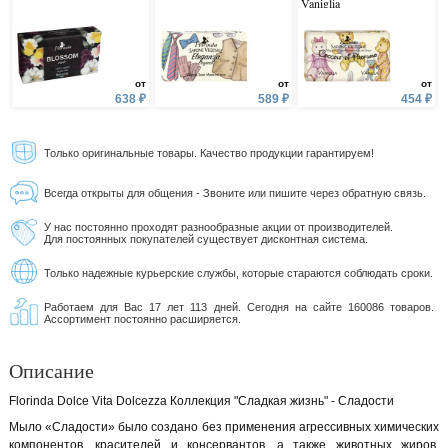
Vaniglia
от
от
от
638 ₽
589 ₽
454 ₽
Только оригинальные товары. Качество продукции гарантируем!
Всегда открыты для общения - Звоните или пишите через обратную связь.
У нас постоянно проходят разнообразные акции от производителей.
Для постоянных покупателей существует дисконтная система.
Только надежные курьерские службы, которые стараются соблюдать сроки.
Работаем для Вас 17 лет 113 дней. Сегодня на сайте 160086 товаров.
Ассортимент постоянно расширяется.
Описание
Florinda Dolce Vita Dolcezza Коллекция "Сладкая жизнь" - Сладости
Мыло «Сладости» было создано без применения агрессивных химических
компонентов, красителей и консервантов, а также животных жиров,