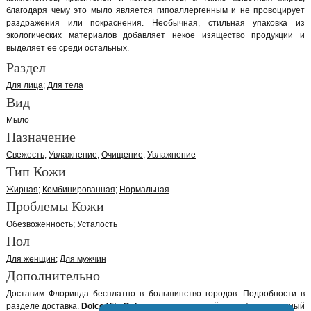
благодаря чему это мыло является гипоаллергенным и не провоцирует
раздражения или покраснения. Необычная, стильная упаковка из
экологических материалов добавляет некое изящество продукции и
выделяет ее среди остальных.
Раздел
Для лица
Для тела
Вид
Мыло
Назначение
Свежесть
Увлажнение
Очищение
Увлажнение
Тип Кожи
Жирная
Комбинированная
Нормальная
Проблемы Кожи
Обезвоженность
Усталость
Пол
Для женщин
Для мужчин
Дополнительно
Доставим Флоринда бесплатно в большинство городов. Подробности в
разделе доставка.
Dolce Vita Dolcezza
оригинальный сертифицированный