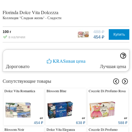
Florinda Dolce Vita Dolcezza
Коллекция "Сладкая жизнь" - Сладости
488 ₽
100 г
Купить
454 ₽
в наличии
KRASивая цена
Дороговато
Лучшая цена
Сопутствующие товары
Dolce Vita Romantica
Blossom Blue
Coccole Di Profumo Rosa
от
от
от
454 ₽
638 ₽
588 ₽
Blossom Noir
Dolce Vita Eleganza
Coccole Di Profumo